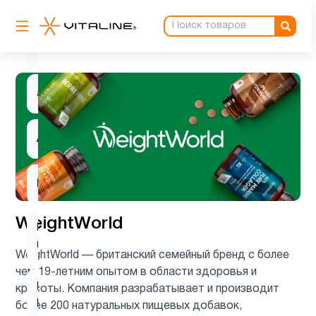
Аминокислоты
2
Антиоксиданты
3
ацетилцистеин
1
Ашваганда
1
Барберин
1
WeightWorld
Вегетарианский
1
продукт
WeightWorld — британский семейный бренд с более
чем 19-летним опытом в области здоровья и
Витамин
красоты. Компания разрабатывает и производит
2
B
более 200 натуральных пищевых добавок,