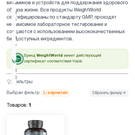
витаминов и устройств для поддержания здорового
образа жизни. Все продукты WeightWorld
Витамин
2
сертифицированы по стандарту GMP, проходят
C
независимое лабораторное тестирование и
создаются с использованием высококачественных
Витамин
биодоступных ингредиентов.
C для
1
детей
Бренд
WeightWorld
имеет действующий
сертификат соответствия Halal.
Витамин
D для
2
Фильтры
детей
Выбран фильтр:
L-карнитин
Сбросить фильтр ✕
Витамин
Товаров:
1
1
д3
Гинкго
1