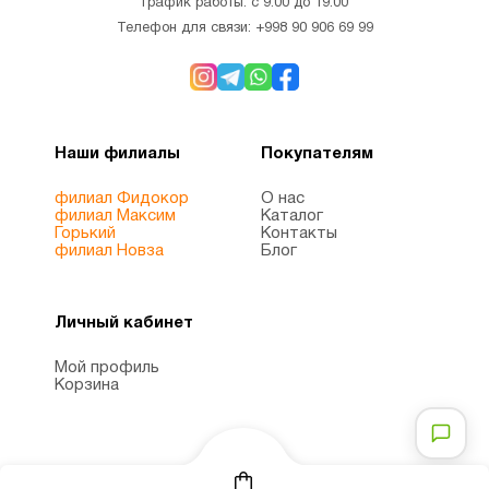
младенцев
График работы: с 9:00 до 19:00
Телефон для связи:
+998 90 906 69 99
Для
1
похудения
Наши филиалы
Покупателям
Железо
1
филиал Фидокор
О нас
филиал Максим
Каталог
Женщинам
8
Горький
Контакты
филиал Новза
Блог
Здоровый
1
Личный кабинет
сон
Мой профиль
Корзина
Иммунитет
7
Инозитол
1