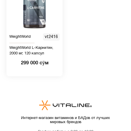
Билоба
Детская
2
омега 3
WeightWorld
vt2416
Детская
WeightWorld L-Карнитин,
омега 3
2
2000 мг, 120 капсул
, Рыбий
299 000 сӯм
жир
Детские
4
мультивитамины
Детям
6
Интернет-магазин витаминов и БАДов от лучших
мировых брендов
Для
1