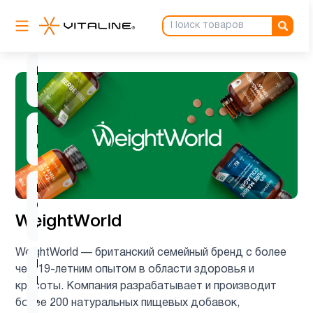
Вегетарианский
1
продукт
Витамин
2
B
Витамин
2
C
Витамин
C для
1
WeightWorld
детей
WeightWorld — британский семейный бренд с более
Витамин
чем 19-летним опытом в области здоровья и
D для
2
красоты. Компания разрабатывает и производит
детей
более 200 натуральных пищевых добавок,