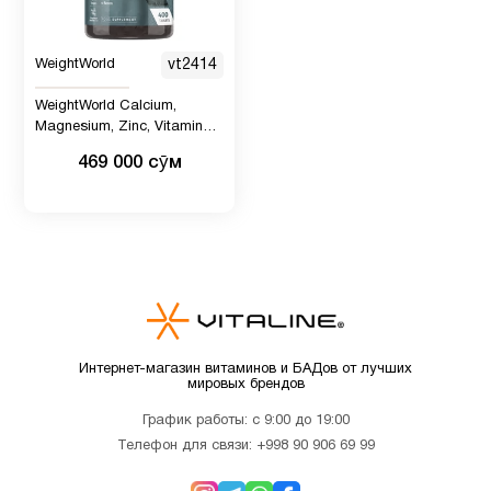
Иммунитет
7
WeightWorld
vt2414
WeightWorld Calcium,
Magnesium, Zinc, Vitamin
Инозитол
1
D3, 400 таблеток
469 000 сӯм
Кальции
3
Кальций
для
2
детей
Интернет-магазин витаминов и БАДов от лучших
мировых брендов
Кверцетин
1
График работы: с 9:00 до 19:00
Телефон для связи:
+998 90 906 69 99
Кожа
1