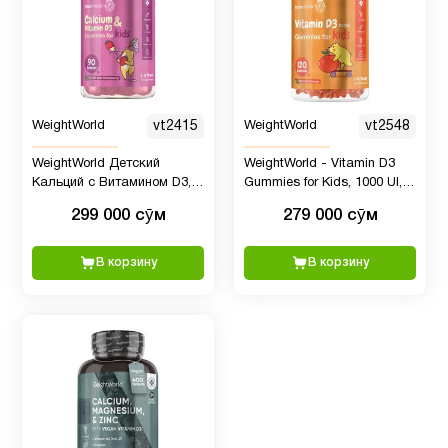
Детям
6
Для
WeightWorld
vt2415
WeightWorld
vt2548
1
младенцев
WeightWorld Детский
WeightWorld - Vitamin D3
Кальций с Витамином D3,
Gummies for Kids, 1000 UI,
90 жевательных мишек
120 шт
Для
299 000 сӯм
279 000 сӯм
1
похудения
В корзину
В корзину
Железо
1
Женщинам
8
Здоровый
1
сон