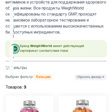
витаминов и устройств для поддержания здорового
образа жизни. Все продукты WeightWorld
Витамин
1
сертифицированы по стандарту GMP, проходят
д3
независимое лабораторное тестирование и
создаются с использованием высококачественных
Гинкго
биодоступных ингредиентов.
1
Билоба
Бренд
WeightWorld
имеет действующий
сертификат соответствия Halal.
Детская
2
омега 3
Фильтры
Детская
Выбран фильтр:
Кальции
Сбросить фильтр ✕
омега 3
2
, Рыбий
Товаров:
3
жир
Детские
4
мультивитамины