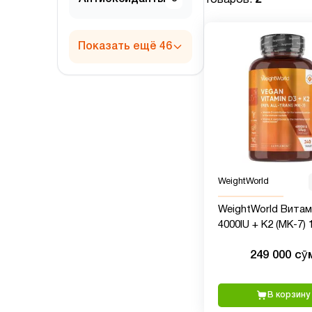
Показать ещё 46
WeightWorld
WeightWorld Витам
4000IU + K2 (MK-7)
240 таблеток
249 000 сӯ
В корзину