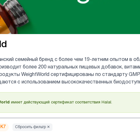
ld
анский семейный бренд с более чем 19-летним опытом в о
оизводит более 200 натуральных пищевых добавок, витам
продукты WeightWorld сертифицированы по стандарту GMP
даются с использованием высококачественных биодоступ
orld
имеет действующий сертификат соответствия Halal.
MK7
Сбросить фильтр ✕