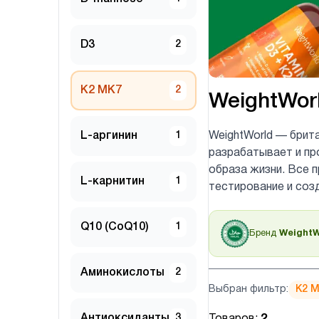
D3
2
K2 MK7
2
WeightWor
L-аргинин
1
WeightWorld — брит
разрабатывает и пр
образа жизни. Все 
L-карнитин
1
тестирование и соз
Q10 (CoQ10)
1
Бренд
WeightW
Аминокислоты
2
Выбран фильтр:
K2 
Антиоксиданты
3
Товаров:
2