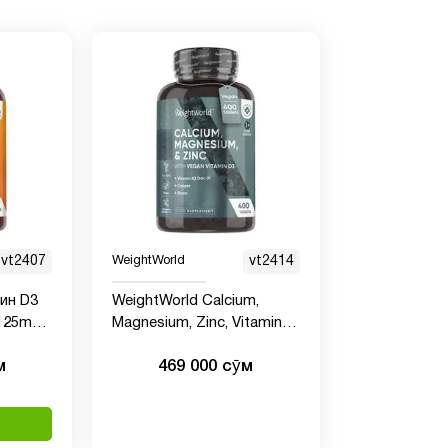
vt2407
WeightWorld
vt2414
ин D3
WeightWorld Calcium,
 125mcg,
Magnesium, Zinc, Vitamin
D3, 400 таблеток
м
469 000 сӯм