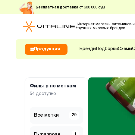
Бесплатная доставка
от 600 000 сум
Интернет магазин витаминов и
лучших мировых брендов
Бренды
Подборки
Схемы
О
Продукция
Фильтр по меткам
54
доступно
Все метки
29
D-mannose
1