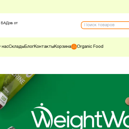
 БАДов от
 нас
Склады
Блог
Контакты
Корзина
Organic Food