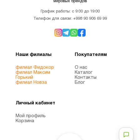
мировых брендов
Для
График работы: с 9:00 до 19:00
1
похудения
Телефон для связи:
+998 90 906 69 99
Железо
1
Наши филиалы
Покупателям
Женщинам
8
филиал Фидокор
О нас
филиал Максим
Каталог
Здоровый
Горький
Контакты
1
филиал Новза
Блог
сон
Личный кабинет
Иммунитет
7
Мой профиль
Корзина
Инозитол
1