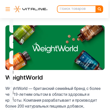
Антиоксиданты
3
ацетилцистеин
1
Ашваганда
1
Барберин
1
Вегетарианский
1
WeightWorld
продукт
WeightWorld — британский семейный бренд с более
Витамин
чем 19-летним опытом в области здоровья и
2
B
красоты. Компания разрабатывает и производит
более 200 натуральных пищевых добавок,