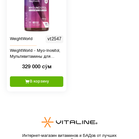
Детская
2
омега 3
Детская
WeightWorld
vt2547
омега 3
2
WeightWorld - Myo-Inositol,
, Рыбий
Мультивитамины для
жир
женщин с Мио Инозитолом,
329 000 сӯм
4000 мг, 120 таблеток
Детские
В корзину
4
мультивитамины
Детям
6
Для
1
младенцев
Интернет-магазин витаминов и БАДов от лучших