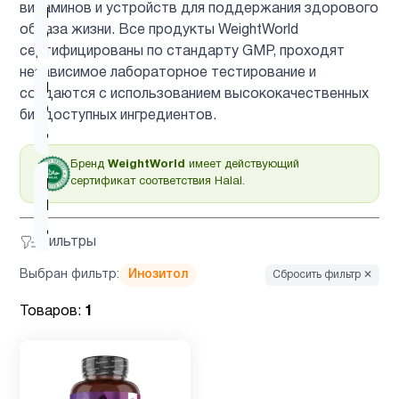
витаминов и устройств для поддержания здорового
Витамин
2
образа жизни. Все продукты WeightWorld
C
сертифицированы по стандарту GMP, проходят
независимое лабораторное тестирование и
Витамин
создаются с использованием высококачественных
C для
1
биодоступных ингредиентов.
детей
Бренд
WeightWorld
имеет действующий
сертификат соответствия Halal.
Витамин
D для
2
детей
Фильтры
Выбран фильтр:
Инозитол
Сбросить фильтр ✕
Витамин
1
д3
Товаров:
1
Гинкго
1
Билоба