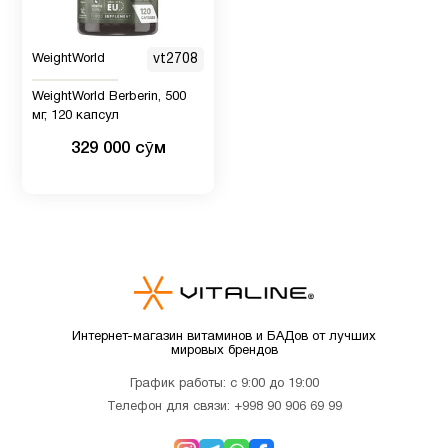
Иммунитет
7
WeightWorld
vt2708
WeightWorld Berberin, 500
мг, 120 капсул
Инозитол
1
329 000 сӯм
Кальции
3
Кальций
для
2
детей
Интернет-магазин витаминов и БАДов от лучших
мировых брендов
Кверцетин
1
График работы: с 9:00 до 19:00
Телефон для связи:
+998 90 906 69 99
Кожа
1