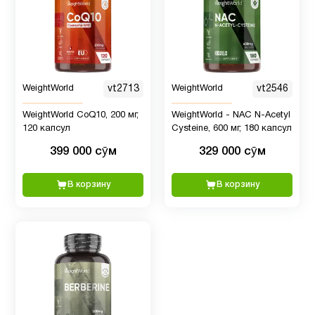
Детям
6
Для
WeightWorld
vt2713
WeightWorld
vt2546
1
младенцев
WeightWorld CoQ10, 200 мг,
WeightWorld - NAC N-Acetyl
120 капсул
Cysteine, 600 мг, 180 капсул
Для
399 000 сӯм
329 000 сӯм
1
похудения
В корзину
В корзину
Железо
1
Женщинам
8
Здоровый
1
сон