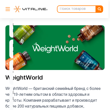
Вегетарианский
1
продукт
Витамин
2
B
Витамин
2
C
Витамин
C для
1
WeightWorld
детей
WeightWorld — британский семейный бренд с более
Витамин
чем 19-летним опытом в области здоровья и
D для
2
красоты. Компания разрабатывает и производит
детей
более 200 натуральных пищевых добавок,