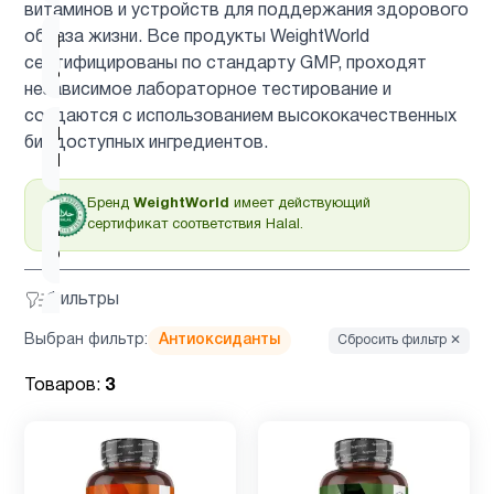
витаминов и устройств для поддержания здорового
образа жизни. Все продукты WeightWorld
Витамин
1
сертифицированы по стандарту GMP, проходят
д3
независимое лабораторное тестирование и
создаются с использованием высококачественных
Гинкго
биодоступных ингредиентов.
1
Билоба
Бренд
WeightWorld
имеет действующий
сертификат соответствия Halal.
Детская
2
омега 3
Фильтры
Детская
Выбран фильтр:
Антиоксиданты
Сбросить фильтр ✕
омега 3
2
, Рыбий
Товаров:
3
жир
Детские
4
мультивитамины