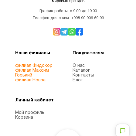
мировых брендов
Для
График работы: с 9:00 до 19:00
1
похудения
Телефон для связи:
+998 90 906 69 99
Железо
1
Наши филиалы
Покупателям
Женщинам
8
филиал Фидокор
О нас
филиал Максим
Каталог
Здоровый
Горький
Контакты
1
филиал Новза
Блог
сон
Личный кабинет
Иммунитет
7
Мой профиль
Корзина
Инозитол
1