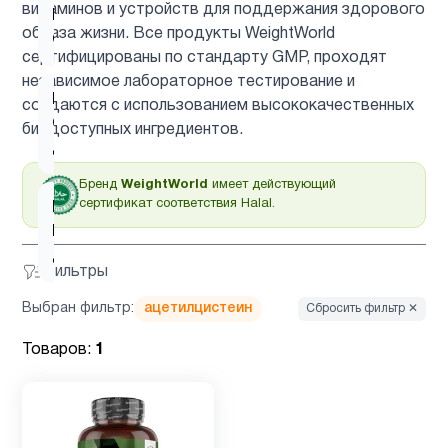
витаминов и устройств для поддержания здорового
Витамин
2
образа жизни. Все продукты WeightWorld
C
сертифицированы по стандарту GMP, проходят
независимое лабораторное тестирование и
Витамин
создаются с использованием высококачественных
C для
1
биодоступных ингредиентов.
детей
Бренд
WeightWorld
имеет действующий
сертификат соответствия Halal.
Витамин
D для
2
детей
Фильтры
Выбран фильтр:
ацетилцистеин
Сбросить фильтр ✕
Витамин
1
д3
Товаров:
1
Гинкго
1
Билоба