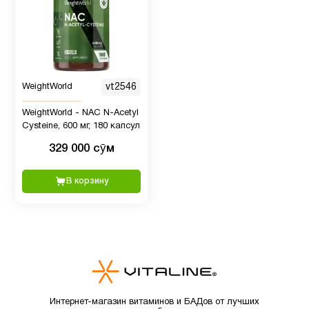
Детская
2
омега 3
Детская
WeightWorld
vt2546
омега 3
2
WeightWorld - NAC N-Acetyl
, Рыбий
Cysteine, 600 мг, 180 капсул
жир
329 000 сӯм
Детские
В корзину
4
мультивитамины
Детям
6
Для
1
младенцев
Интернет-магазин витаминов и БАДов от лучших