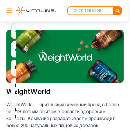
Антиоксиданты
3
ацетилцистеин
1
Ашваганда
1
Барберин
1
Вегетарианский
1
WeightWorld
продукт
WeightWorld — британский семейный бренд с более
Витамин
чем 19-летним опытом в области здоровья и
2
B
красоты. Компания разрабатывает и производит
более 200 натуральных пищевых добавок,