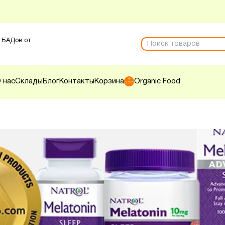
 БАДов от
 нас
Склады
Блог
Контакты
Корзина
Organic Food