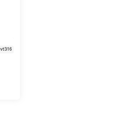
vt316
 60