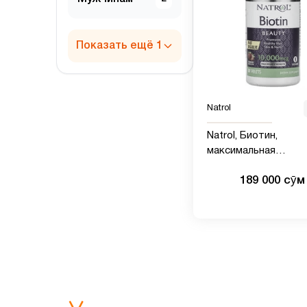
Показать ещё 1
Natrol
Natrol, Биотин,
максимальная
эффективность,
189 000 сӯм
клубника, 10 000 мкг,
таблеток