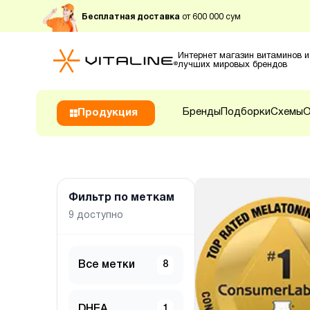
Бесплатная доставка
от 600 000 сум
Интернет магазин витаминов и
лучших мировых брендов
Бренды
Подборки
Схемы
О
Продукция
Фильтр по меткам
9
доступно
Все метки
8
DHEA
1