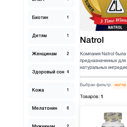
Биотин
1
Детям
1
Natrol
Женщинам
2
Компания Natrol была
предназначенных для
натуральных ингреди
Здоровый сон
4
Выбран фильтр:
ногти
Кожа
1
Товаров:
1
Мелатонин
6
Мужчинам
2