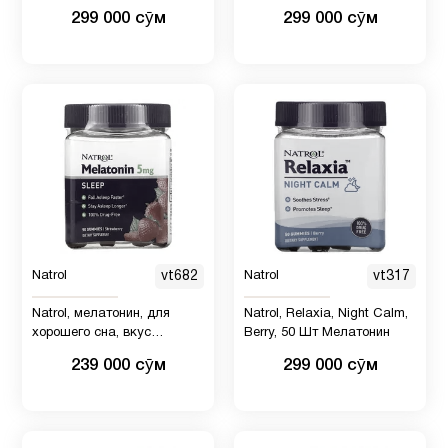
вкус, 90 жевательных
жевательных конфет
299 000 сӯм
299 000 сӯм
конфет
Natrol
vt682
Natrol
vt317
Natrol, мелатонин, для
Natrol, Relaxia, Night Calm,
хорошего сна, вкус
Berry, 50 Шт Мелатонин
клубники, 5 мг, 90
239 000 сӯм
299 000 сӯм
жевательных конфет