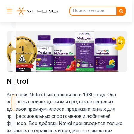
Биотин
1
Детям
1
Женщинам
2
Здоровый
4
сон
Natrol
Кожа
1
Компания Natrol была основана в 1980 году. Она
занялась производством и продажей пищевых
Мелатонин
6
добавок премиум-класса, предназначенных для
профессиональных спортсменов и любителей
Мужчинам
2
фитнеса. Все добавки Natrol производится только
из самых натуральных ингредиентов, имеющих