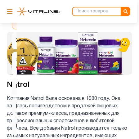
Биотин
1
Детям
1
Женщинам
2
Здоровый
4
сон
Natrol
Кожа
1
Компания Natrol была основана в 1980 году. Она
занялась производством и продажей пищевых
Мелатонин
6
добавок премиум-класса, предназначенных для
профессиональных спортсменов и любителей
Мужчинам
2
фитнеса. Все добавки Natrol производится только
из самых натуральных ингредиентов, имеющих