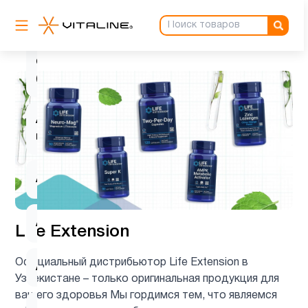
L-
2
карнитин
Q10
1
(CoQ10)
Активность
1
мозга
Аминокислоты
8
Антиоксиданты
5
Life Extension
Официальный дистрибьютор Life Extension в
Астаксантин
1
Узбекистане – только оригинальная продукция для
вашего здоровья Мы гордимся тем, что являемся