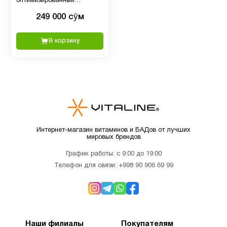
оптимизированный
Витамин
кверцитин, 250 мг, 60
249 000 сӯм
вегетарианских капсул
D для
1
детей
В корзину
Витамин
5
д3
Витамин
1
Е
Интернет-магазин витаминов и БАДов от лучших
мировых брендов
Детям
2
График работы: с 9:00 до 19:00
Телефон для связи:
+998 90 906 69 99
Деятельность
3
мозга
Наши филиалы
Покупателям
Для