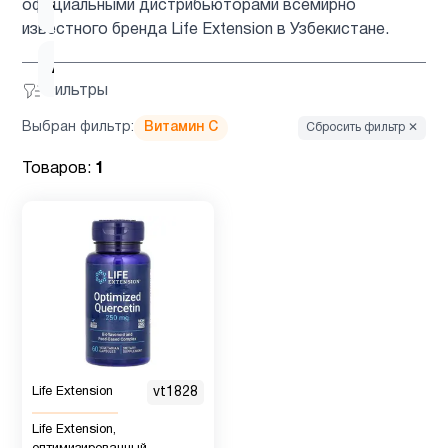
ацетилцистеин
1
официальными дистрибьюторами всемирно
известного бренда Life Extension в Узбекистане.
Ашваганда
1
Фильтры
Выбран фильтр:
Витамин C
Сбросить фильтр ✕
Вегетарианский
2
продукт
Товаров:
1
Витамин
12
B
Витамин
2
B12
Витамин
Life Extension
vt1828
1
C
Life Extension,