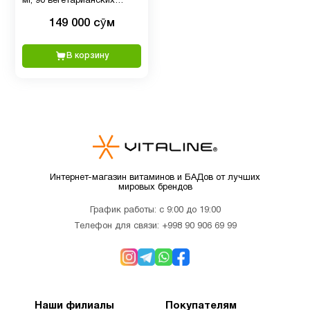
мг, 90 вегетарианских
Витамин
капсул
149 000 сӯм
D для
1
детей
В корзину
Витамин
5
д3
Витамин
1
Е
Интернет-магазин витаминов и БАДов от лучших
мировых брендов
Детям
2
График работы: с 9:00 до 19:00
Телефон для связи:
+998 90 906 69 99
Деятельность
3
мозга
Наши филиалы
Покупателям
Для