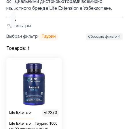
ацетилцистеин
1
официальными дистрибьюторами всемирно
известного бренда Life Extension в Узбекистане.
Ашваганда
1
Фильтры
Выбран фильтр:
Таурин
Сбросить фильтр ✕
Вегетарианский
2
продукт
Товаров:
1
Витамин
12
B
Витамин
2
B12
Витамин
Life Extension
vt2373
1
C
Life Extension, Таурин, 1000