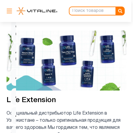
L-
2
карнитин
Q10
1
(CoQ10)
Активность
1
мозга
Аминокислоты
8
Антиоксиданты
5
Life Extension
Официальный дистрибьютор Life Extension в
Астаксантин
1
Узбекистане – только оригинальная продукция для
вашего здоровья Мы гордимся тем, что являемся