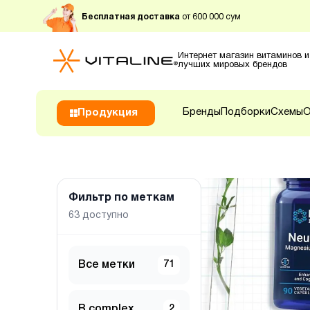
Бесплатная доставка
от 600 000 сум
Интернет магазин витаминов и
лучших мировых брендов
Бренды
Подборки
Схемы
О
Продукция
Фильтр по меткам
63
доступно
Все метки
71
B complex
2