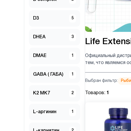
D3
5
DHEA
3
Life Extens
DMAE
1
Официальный дистри
тем, что являемся о
GABA ( ГАБА)
1
Выбран фильтр:
Рыби
Товаров:
1
K2 MK7
2
L-аргинин
1
L-карнитин
2