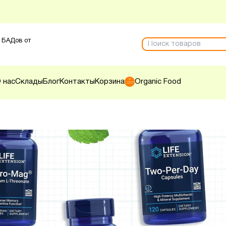
 БАДов от
 нас
Склады
Блог
Контакты
Корзина
Organic Food