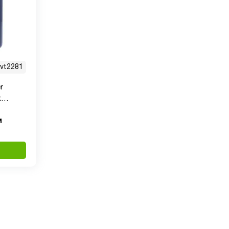
vt2281
r
х
м