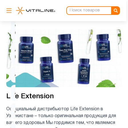
L-
2
карнитин
Q10
1
(CoQ10)
Активность
1
мозга
Аминокислоты
8
Антиоксиданты
5
Life Extension
Официальный дистрибьютор Life Extension в
Астаксантин
1
Узбекистане – только оригинальная продукция для
вашего здоровья Мы гордимся тем, что являемся