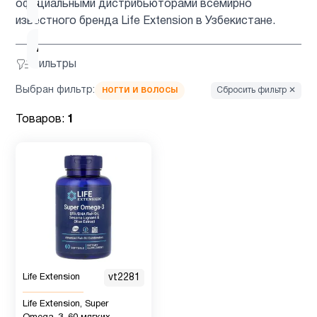
ацетилцистеин
1
официальными дистрибьюторами всемирно
известного бренда Life Extension в Узбекистане.
Ашваганда
1
Фильтры
Выбран фильтр:
ногти и волосы
Сбросить фильтр ✕
Вегетарианский
2
продукт
Товаров:
1
Витамин
12
B
Витамин
2
B12
Витамин
Life Extension
vt2281
1
C
Life Extension, Super