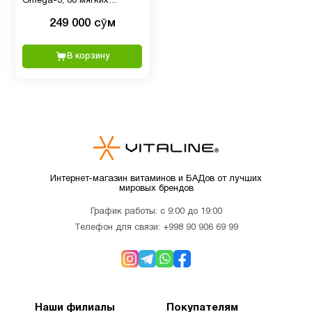
Omega-3, 60 мягких
Витамин
таблеток
249 000 сӯм
D для
1
детей
В корзину
Витамин
5
д3
Витамин
1
Е
Интернет-магазин витаминов и БАДов от лучших
мировых брендов
Детям
2
График работы: с 9:00 до 19:00
Телефон для связи:
+998 90 906 69 99
Деятельность
3
мозга
Наши филиалы
Покупателям
Для