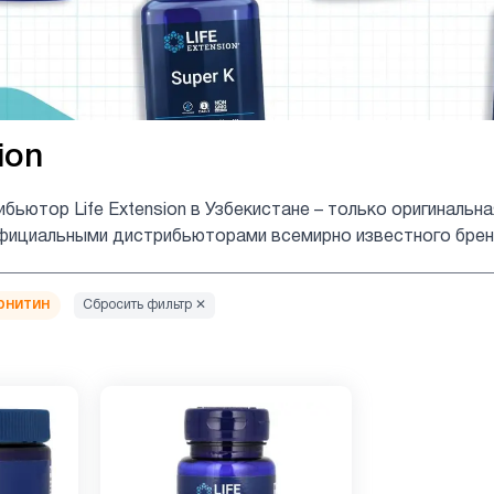
ion
бьютор Life Extension в Узбекистане – только оригиналь
фициальными дистрибьюторами всемирно известного бренда
рнитин
Сбросить фильтр ✕