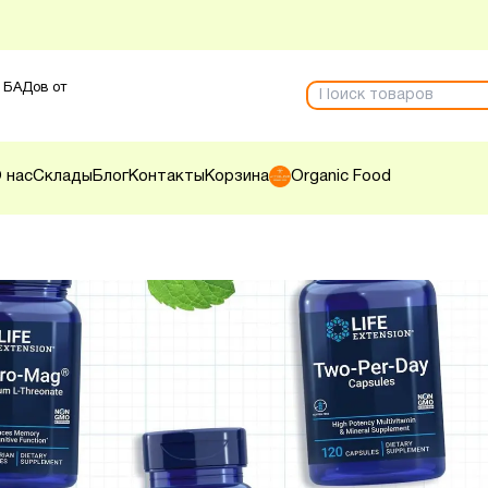
 БАДов от
 нас
Склады
Блог
Контакты
Корзина
Organic Food