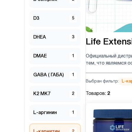
D3
5
DHEA
3
Life Extens
DMAE
1
Официальный дистри
тем, что являемся о
GABA ( ГАБА)
1
Выбран фильтр:
L-ка
Товаров:
2
K2 MK7
2
L-аргинин
1
L-карнитин
2