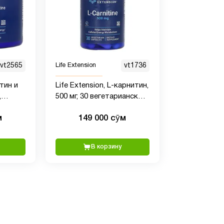
vt2565
Life Extension
vt1736
атин и
Life Extension, L-карнитин,
,
500 мг, 30 вегетарианских
,51
капсул
м
149 000 сӯм
В корзину