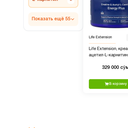
Показать ещё 55
Life Extension
Life Extension, кре
ацетил-L-карнитин
Energy Plus, 233 г (0
329 000 сӯ
фунта)
В корзину