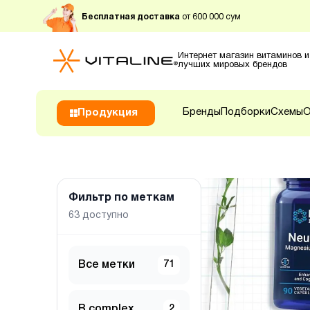
Бесплатная доставка
от 600 000 сум
Интернет магазин витаминов и
лучших мировых брендов
Бренды
Подборки
Схемы
О
Продукция
Фильтр по меткам
63
доступно
Все метки
71
B complex
2