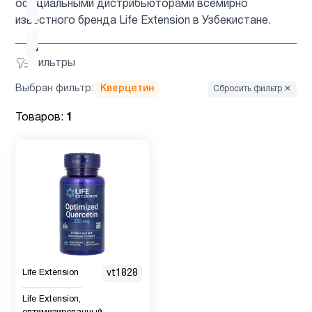
ацетилцистеин
1
официальными дистрибьюторами всемирно
известного бренда Life Extension в Узбекистане.
Ашваганда
1
Фильтры
Выбран фильтр:
Кверцетин
Сбросить фильтр ✕
Вегетарианский
2
продукт
Товаров:
1
Витамин
12
B
Витамин
2
B12
Витамин
Life Extension
vt1828
1
C
Life Extension,