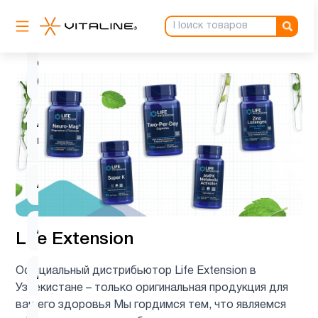
L-
2
карнитин
Q10
1
(CoQ10)
Активность
1
мозга
Аминокислоты
8
Антиоксиданты
5
Life Extension
Официальный дистрибьютор Life Extension в
Астаксантин
1
Узбекистане – только оригинальная продукция для
вашего здоровья Мы гордимся тем, что являемся