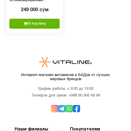
оптимизированный
Витамин
кверцитин, 250 мг, 60
249 000 сӯм
вегетарианских капсул
D для
1
детей
В корзину
Витамин
5
д3
Витамин
1
Е
Интернет-магазин витаминов и БАДов от лучших
мировых брендов
Детям
2
График работы: с 9:00 до 19:00
Телефон для связи:
+998 90 906 69 99
Деятельность
3
мозга
Наши филиалы
Покупателям
Для