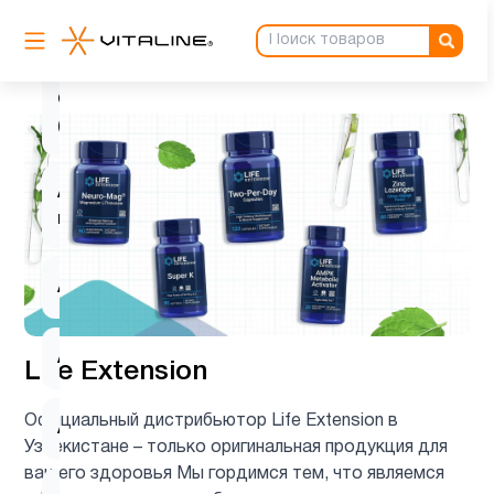
L-
2
карнитин
Q10
1
(CoQ10)
Активность
1
мозга
Аминокислоты
8
Антиоксиданты
5
Life Extension
Официальный дистрибьютор Life Extension в
Астаксантин
1
Узбекистане – только оригинальная продукция для
вашего здоровья Мы гордимся тем, что являемся