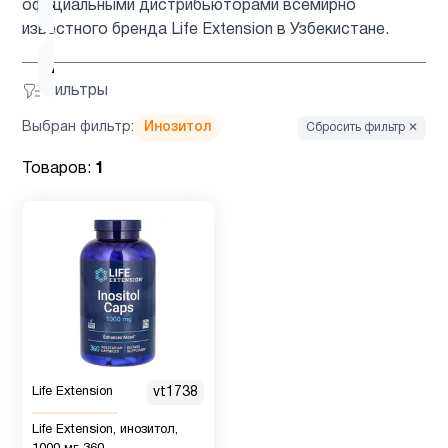
ацетилцистеин
1
официальными дистрибьюторами всемирно
известного бренда Life Extension в Узбекистане.
Ашваганда
1
Фильтры
Выбран фильтр:
Инозитол
Сбросить фильтр ✕
Вегетарианский
2
продукт
Товаров:
1
Витамин
12
B
Витамин
2
B12
Витамин
Life Extension
vt1738
1
C
Life Extension, инозитол,