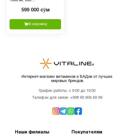
1000 мг, 360
Витамин
вегетарианских капсул
599 000 сӯм
D для
1
детей
В корзину
Витамин
5
д3
Витамин
1
Е
Интернет-магазин витаминов и БАДов от лучших
мировых брендов
Детям
2
График работы: с 9:00 до 19:00
Телефон для связи:
+998 90 906 69 99
Деятельность
3
мозга
Наши филиалы
Покупателям
Для