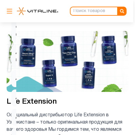
L-
2
карнитин
Q10
1
(CoQ10)
Активность
1
мозга
Аминокислоты
8
Антиоксиданты
5
Life Extension
Официальный дистрибьютор Life Extension в
Астаксантин
1
Узбекистане – только оригинальная продукция для
вашего здоровья Мы гордимся тем, что являемся