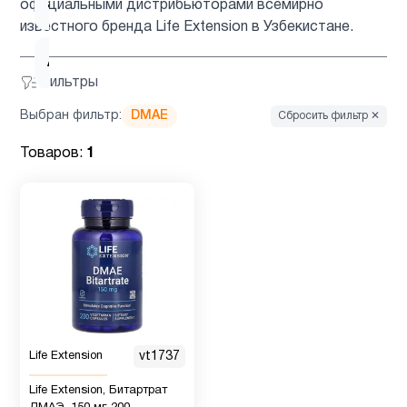
ацетилцистеин
1
официальными дистрибьюторами всемирно
известного бренда Life Extension в Узбекистане.
Ашваганда
1
Фильтры
Выбран фильтр:
DMAE
Сбросить фильтр ✕
Вегетарианский
2
продукт
Товаров:
1
Витамин
12
B
Витамин
2
B12
Витамин
Life Extension
vt1737
1
C
Life Extension, Битартрат