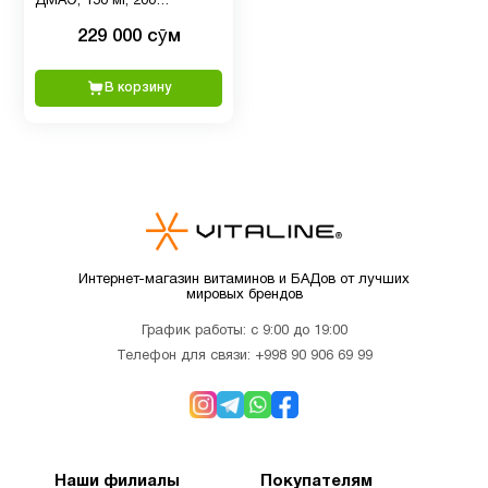
ДМАЭ, 150 мг, 200
Витамин
вегетарианских капсул
229 000 сӯм
D для
1
детей
В корзину
Витамин
5
д3
Витамин
1
Е
Интернет-магазин витаминов и БАДов от лучших
мировых брендов
Детям
2
График работы: с 9:00 до 19:00
Телефон для связи:
+998 90 906 69 99
Деятельность
3
мозга
Наши филиалы
Покупателям
Для