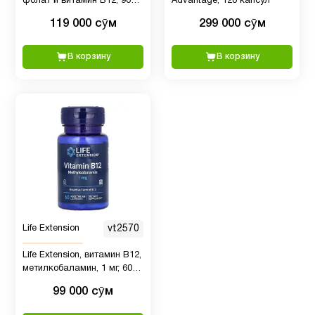
фолат и витамин B12, 90
Advantage, 120 капсул
вегетарианских капсул
119 000 сӯм
299 000 сӯм
Деятельность
3
мозга
В корзину
В корзину
Для
3
беременных
Для
1
печени
Для
3
Life Extension
vt2570
похудения
Life Extension, витамин B12,
метилкобаламин, 1 мг, 60
Женщинам
30
вегетарианских пастилок
99 000 сӯм