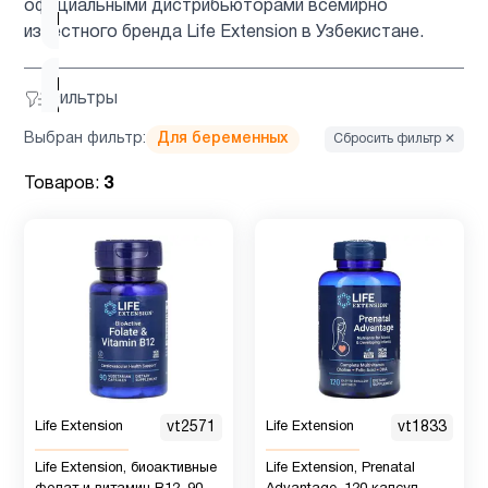
официальными дистрибьюторами всемирно
2
B12
известного бренда Life Extension в Узбекистане.
Витамин
Фильтры
1
C
Выбран фильтр:
Для беременных
Сбросить фильтр ✕
Витамин
Товаров:
3
D для
1
детей
Витамин
5
д3
Витамин
1
Е
Life Extension
vt2571
Life Extension
vt1833
Life Extension, биоактивные
Life Extension, Prenatal
Детям
2