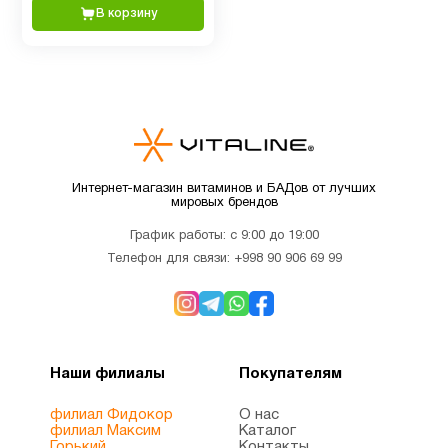
Здоровый
В корзину
4
сон
Иммунитет
6
Инозитол
1
Интернет-магазин витаминов и БАДов от лучших
мировых брендов
Кальции
2
График работы: с 9:00 до 19:00
Телефон для связи:
+998 90 906 69 99
Кверцетин
1
Келп
2
Йод
Наши филиалы
Покупателям
филиал Фидокор
О нас
филиал Максим
Каталог
Кожа
1
Горький
Контакты