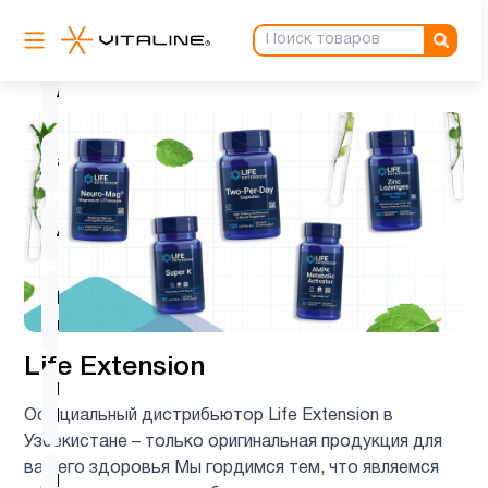
Антиоксиданты
5
Астаксантин
1
ацетилцистеин
1
Ашваганда
1
Вегетарианский
2
продукт
Life Extension
Витамин
12
Официальный дистрибьютор Life Extension в
B
Узбекистане – только оригинальная продукция для
вашего здоровья Мы гордимся тем, что являемся
Витамин