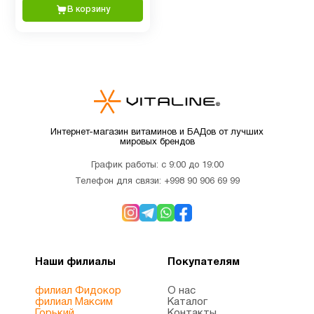
Здоровый
В корзину
4
сон
Иммунитет
6
Инозитол
1
Интернет-магазин витаминов и БАДов от лучших
мировых брендов
Кальции
2
График работы: с 9:00 до 19:00
Телефон для связи:
+998 90 906 69 99
Кверцетин
1
Келп
2
Йод
Наши филиалы
Покупателям
филиал Фидокор
О нас
филиал Максим
Каталог
Кожа
1
Горький
Контакты