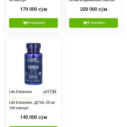
60 капсул
60 вегетарианских капсул
179 000 сӯм
229 000 сӯм
Деятельность
3
мозга
В корзину
В корзину
Для
3
беременных
Для
1
печени
Для
3
Life Extension
vt1734
похудения
Life Extension, ДГЭА, 25 мг,
100 капсул
Женщинам
30
149 000 сӯм