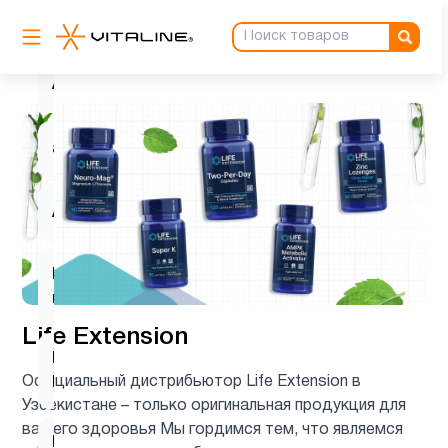
Антиоксиданты
5
Астаксантин
1
ацетилцистеин
1
Ашваганда
1
Вегетарианский
2
продукт
Life Extension
Витамин
12
Официальный дистрибьютор Life Extension в
B
Узбекистане – только оригинальная продукция для
вашего здоровья Мы гордимся тем, что являемся
Витамин