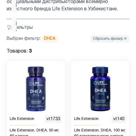
официальными дистрибьюторами всемирно
2
B12
известного бренда Life Extension в Узбекистане.
Витамин
Фильтры
1
C
Выбран фильтр:
DHEA
Сбросить фильтр ✕
Витамин
Товаров:
3
D для
1
детей
Витамин
5
д3
Витамин
1
Е
Life Extension
vt1733
Life Extension
vt140
Life Extension, DHEA, 50 мг,
Life Extension, DHEA, 100 мг,
Детям
2