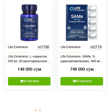
Минералы
2
Мужчинам
23
Мультивитамины
3
Life Extension
vt1736
Life Extension
vt2719
Новые
3
поступления
Life Extension, L-карнитин,
Life Extension, SAMe, S-
500 мг, 30 вегетарианских
аденозилметионин, 400 мг,
капсул
60 вегетарианских
149 000 сӯм
749 000 сӯм
таблеток
ногти и
1
волосы
В корзину
В корзину
Омега
3
1
(omega
3)