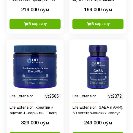
ноотропный препарат, 30
мг, 100 вегетарианских
капсул
капсул
219 000 сӯм
199 000 сӯм
Кальции
2
В корзину
В корзину
Кверцетин
1
Келп
2
Йод
Кожа
1
Life Extension
vt2565
Life Extension
vt2372
Коэнзим
Q10
2
Life Extension, креатин и
Life Extension, GABA (ГАМК),
(CoQ10)
ацетил-L-карнитин, Energy
60 вегетарианских капсул
Plus, 233 г (0,51 фунта)
329 000 сӯм
249 000 сӯм
Креатин
2