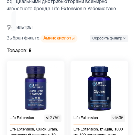
беременных
официальными дистрибьюторами всемирно
известного бренда Life Extension в Узбекистане.
Для
1
печени
Фильтры
Выбран фильтр:
Аминокислоты
Сбросить фильтр ✕
Для
3
Товаров:
8
похудения
Женщинам
30
Здоровый
4
сон
Иммунитет
6
Life Extension
vt2750
Life Extension
vt506
Life Extension, Quick Brain,
Life Extension, глицин, 1000
Инозитол
1