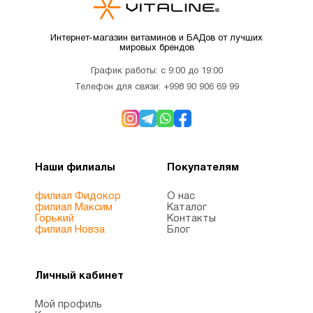
Интернет-магазин витаминов и БАДов от лучших
Пожилым
10
мировых брендов
График работы: с 9:00 до 19:00
Препараты
1
Телефон для связи:
+998 90 906 69 99
Препараты
для
1
щитовидной
Наши филиалы
Покупателям
железы
филиал Фидокор
О нас
филиал Максим
Каталог
Горький
Контакты
Препараты
филиал Новза
Блог
4
с магнием
Личный кабинет
Рыбий
1
жир
Мой профиль