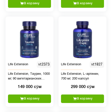
В корзину
В корзину
Куркума
и
1
куркумин
Магний
7
Магний
1
глицинат
Life Extension
vt2373
Life Extension
vt1827
Life Extension, Таурин, 1000
Life Extension, L-аргинин,
Магний
мг, 90 вегетарианских
700 мг, 200 капсул
1
капсул
цитрат
149 000 сӯм
299 000 сӯм
В корзину
В корзину
Микроэлементы
4