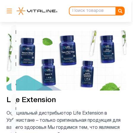
Витамин
D для
1
детей
Витамин
5
д3
Витамин
1
Е
Детям
2
Life Extension
Деятельность
3
мозга
Официальный дистрибьютор Life Extension в
Узбекистане – только оригинальная продукция для
Для
вашего здоровья Мы гордимся тем, что являемся
3