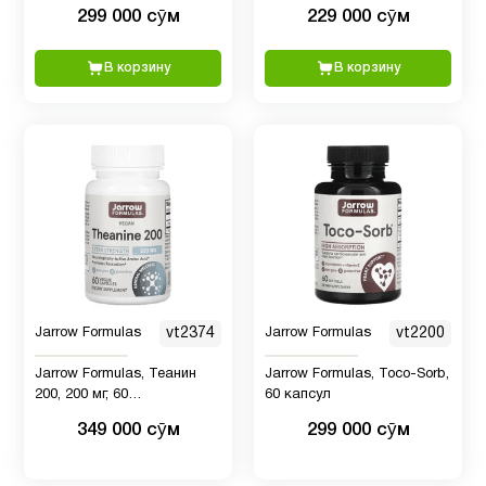
вегетарианских капсул
лимон, 100 пастилок
299 000 сӯм
229 000 сӯм
Сахаромицеты
2
В корзину
В корзину
Система
6
пищеварение
Снижение
1
веса
Спорт
3
Jarrow Formulas
vt2374
Jarrow Formulas
vt2200
питание
Jarrow Formulas, Теанин
Jarrow Formulas, Toco-Sorb,
200, 200 мг, 60
60 капсул
Таурин
1
вегетарианских капсул
349 000 сӯм
299 000 сӯм
Фолиевая
4