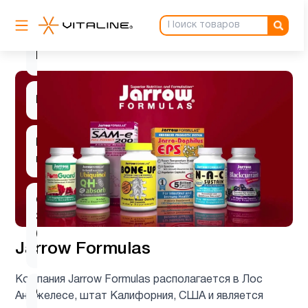
Минералы
1
Молозиво
1
Мужчинам
9
Новые
3
поступления
Омега
3
2
(omega
Jarrow Formulas
3)
Компания Jarrow Formulas располагается в Лос
Омега-3
1
Анджелесе, штат Калифорния, США и является