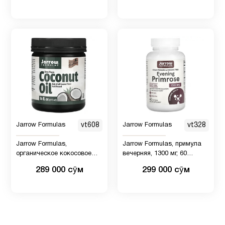
Jarrow Formulas
vt608
Jarrow Formulas
vt328
Jarrow Formulas,
Jarrow Formulas, примула
органическое кокосовое
вечерняя, 1300 мг, 60
масло холодного отжима,
капсул
289 000 сӯм
299 000 сӯм
отжатое шнековым
прессом, 473 мл