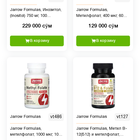
Jarrow Formulas, Инозитол,
Jarrow Formulas,
(Inositol) 750 мг, 100
Метилфолат, 400 мкг, 60
Пробиотики
вегетарианских капсул
вегетарианских капсул
и
2
229 000 сӯм
129 000 сӯм
пищеварение
В корзину
В корзину
Продукты
1
Питание
Ресвератрол
1
Рыбий
2
жир
Jarrow Formulas
vt486
Jarrow Formulas
vt127
Рыбий
Jarrow Formulas,
Jarrow Formulas, Метил B-
жир
2
метилфолат, 1000 мкг, 100
12(Б12) и метилфолат,
Омега-3