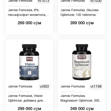
Jarrow Formulas
vt1073
Jarrow Formulas
vt1030
Jarrow Formulas, IP6,
Jarrow Formulas, Glucose
гексафосфат инозитола,
Optimizer, 120 таблеток
500 мг, 120 растительных
269 000 сӯм
399 000 сӯм
капсул
Jarrow Formulas
vt902
Jarrow Formulas
vt1198
Jarrow Formulas, Vision
Jarrow Formulas,
Optimizer, добавка для
Magnesium Optimizer, 200
зрения, 90 растительных
таблеток
299 000 сӯм
349 000 сӯм
капсул