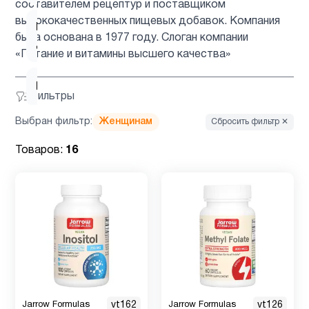
составителем рецептур и поставщиком
высококачественных пищевых добавок. Компания
Пищевые
2
была основана в 1977 году. Слоган компании
добавки
«Питание и витамины высшего качества»
Пожилым
6
Фильтры
Выбран фильтр:
Женщинам
Сбросить фильтр ✕
Препараты с
1
глюкозамином
Товаров:
16
Препараты
4
с магнием
Пробиотик
1
для детей
Пробиотики
2
Jarrow Formulas
vt162
Jarrow Formulas
vt126