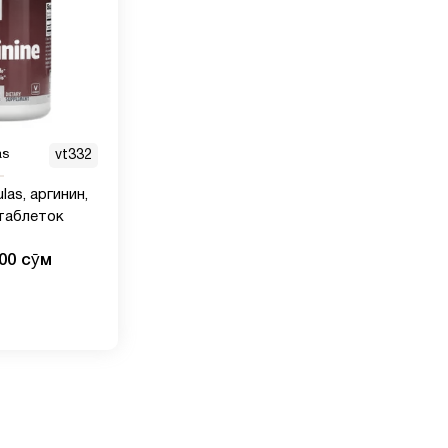
as
vt332
las, аргинин,
 таблеток
000 сӯм