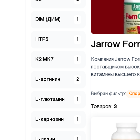
DIM (ДИМ)
1
HTP5
1
Jarrow For
K2 MK7
1
Компания Jarrow Fo
поставщиком высоко
витамины высшего к
L-аргинин
2
Выбран фильтр:
Спор
L-глютамин
1
Товаров:
3
L-карнозин
1
L-лизин
1