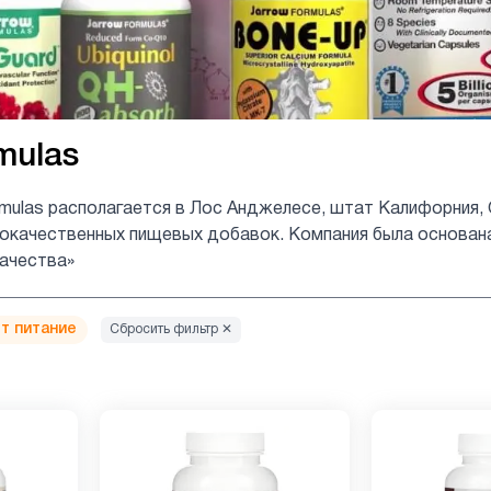
mulas
rmulas располагается в Лос Анджелесе, штат Калифорния,
качественных пищевых добавок. Компания была основана в
ачества»
т питание
Сбросить фильтр ✕