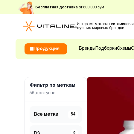
Бесплатная доставка
от 600 000 сум
Интернет магазин витаминов и
лучших мировых брендов
Бренды
Подборки
Схемы
О
Продукция
Фильтр по меткам
56
доступно
Все метки
54
D3
2