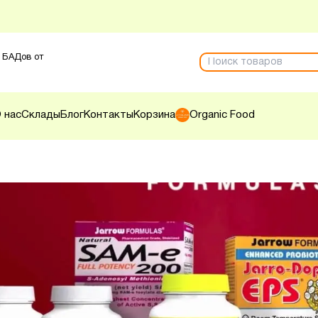
 БАДов от
 нас
Склады
Блог
Контакты
Корзина
Organic Food