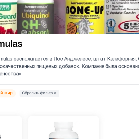
mulas
rmulas располагается в Лос Анджелесе, штат Калифорния,
качественных пищевых добавок. Компания была основана в
ачества»
й жир
Сбросить фильтр ✕