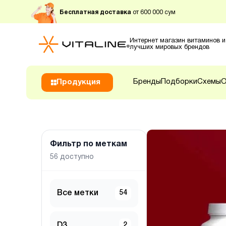
Бесплатная доставка
от 600 000 сум
Интернет магазин витаминов и
лучших мировых брендов
Бренды
Подборки
Схемы
О
Продукция
Фильтр по меткам
56
доступно
Все метки
54
D3
2