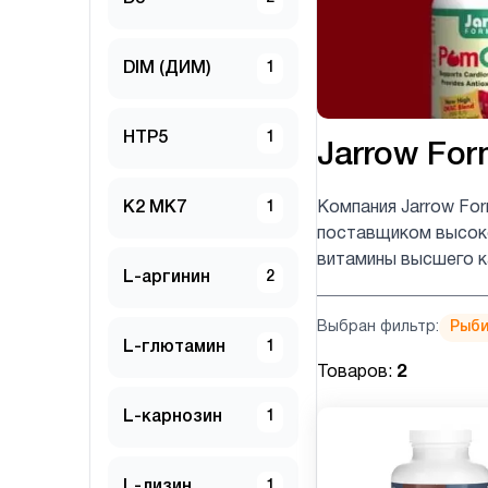
DIM (ДИМ)
1
HTP5
1
Jarrow For
K2 MK7
1
Компания Jarrow Fo
поставщиком высоко
витамины высшего к
L-аргинин
2
Выбран фильтр:
Рыби
L-глютамин
1
Товаров:
2
L-карнозин
1
L-лизин
1