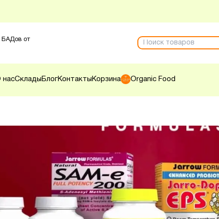
 БАДов от
 нас
Склады
Блог
Контакты
Корзина
Organic Food