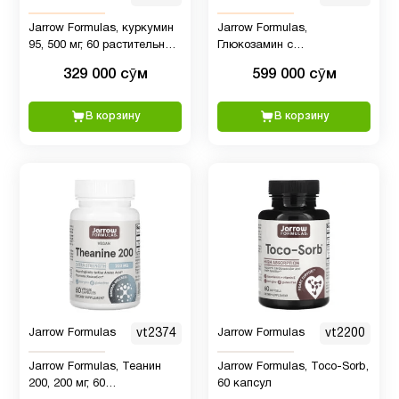
Кверцетин
1
Jarrow Formulas, куркумин
Jarrow Formulas,
95, 500 мг, 60 растительных
Глюкозамин с
капсул
хондроитином , 240 капсул
329 000 сӯм
599 000 сӯм
Кокосовое
1
масло
В корзину
В корзину
Коэнзим
Q10
2
(CoQ10)
Куркума
и
1
куркумин
Jarrow Formulas
vt2374
Jarrow Formulas
vt2200
Магний
6
Jarrow Formulas, Теанин
Jarrow Formulas, Toco-Sorb,
200, 200 мг, 60
60 капсул