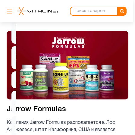
Витамин
3
B12
Витамин
2
д3
Витамин
1
Е
Детям
1
Деятельность
2
мозга
Jarrow Formulas
Компания Jarrow Formulas располагается в Лос
Для
4
Анджелесе, штат Калифорния, США и является
беременных