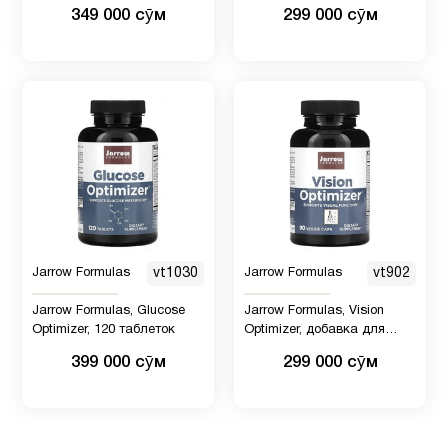
Магний
вегетарианских капсул
1
349 000 сӯм
299 000 сӯм
глицинат
Минералы
1
Молозиво
1
Мужчинам
9
Jarrow Formulas
vt1030
Jarrow Formulas
vt902
Новые
3
поступления
Jarrow Formulas, Glucose
Jarrow Formulas, Vision
Optimizer, 120 таблеток
Optimizer, добавка для
зрения, 90 растительных
399 000 сӯм
299 000 сӯм
Омега
капсул
3
2
(omega
3)