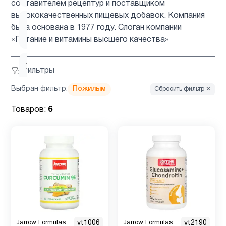
составителем рецептур и поставщиком
высококачественных пищевых добавок. Компания
Для
была основана в 1977 году. Слоган компании
1
похудения
«Питание и витамины высшего качества»
Женщинам
16
Фильтры
Выбран фильтр:
Пожилым
Сбросить фильтр ✕
Здоровый
4
Товаров:
6
сон
Иммунитет
4
Инозитол
2
Кальции
1
Jarrow Formulas
vt1006
Jarrow Formulas
vt2190