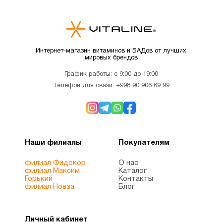
Омега-3
1
Интернет-магазин витаминов и БАДов от лучших
Пищевые
мировых брендов
2
добавки
График работы: с 9:00 до 19:00
Телефон для связи:
+998 90 906 69 99
Пожилым
6
Препараты с
1
глюкозамином
Наши филиалы
Покупателям
филиал Фидокор
О нас
Препараты
филиал Максим
Каталог
4
Горький
Контакты
с магнием
филиал Новза
Блог
Пробиотик
1
Личный кабинет