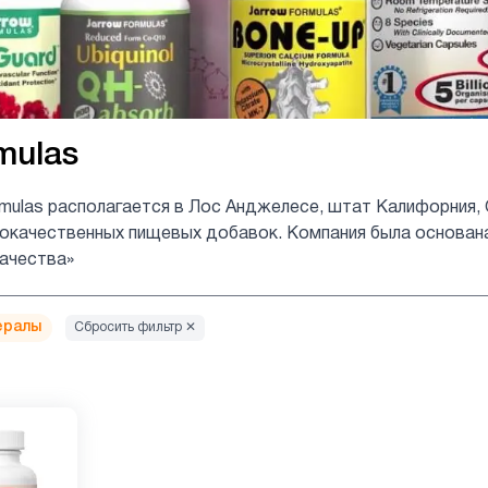
mulas
rmulas располагается в Лос Анджелесе, штат Калифорния,
качественных пищевых добавок. Компания была основана в
ачества»
ералы
Сбросить фильтр ✕