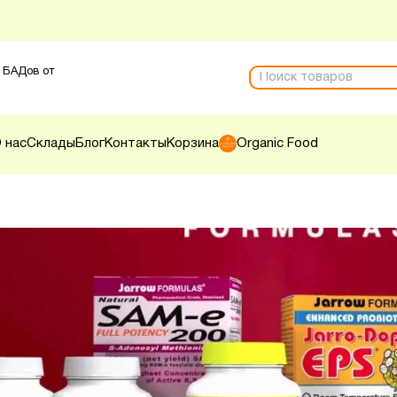
 БАДов от
 нас
Склады
Блог
Контакты
Корзина
Organic Food