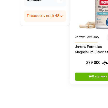
Показать ещё 48
Jarrow Formulas
Jarrow Formulas
Magnesium Glycinat
мг магния на порци
279 000 сӯ
штук
В корзину