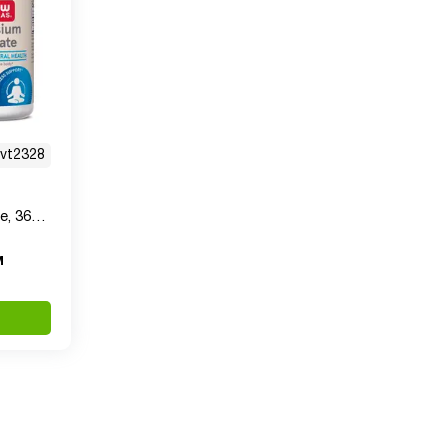
vt2328
e, 360
ю, 90
м