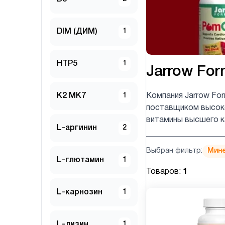
DIM (ДИМ)
1
HTP5
1
Jarrow For
K2 MK7
1
Компания Jarrow Fo
поставщиком высоко
витамины высшего к
L-аргинин
2
Выбран фильтр:
Мин
L-глютамин
1
Товаров:
1
L-карнозин
1
L-лизин
1