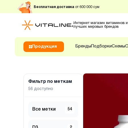
Бесплатная доставка
от 600 000 сум
Интернет магазин витаминов и
лучших мировых брендов
Бренды
Подборки
Схемы
О
Продукция
Фильтр по меткам
56
доступно
Все метки
54
D3
2