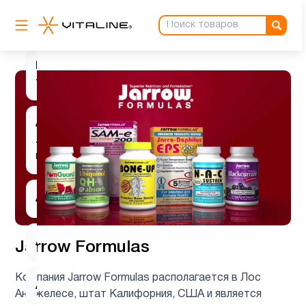
L-
1
лизин
L-
1
тирозин
Альфа-
липоевая
1
кислота
Аминокислоты
9
Антиоксиданты
1
Jarrow Formulas
Компания Jarrow Formulas располагается в Лос
Ашваганда
1
Анджелесе, штат Калифорния, США и является