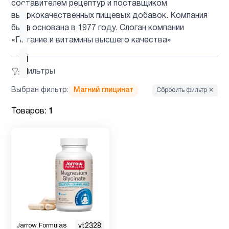
составителем рецептур и поставщиком
высококачественных пищевых добавок. Компания
Витамин
8
была основана в 1977 году. Слоган компании
B
«Питание и витамины высшего качества»
Витамин
3
Фильтры
B12
Выбран фильтр:
Магний глицинат
Сбросить фильтр ✕
Витамин
2
Товаров:
1
д3
Витамин
1
Е
Детям
1
Деятельность
Jarrow Formulas
vt2328
2