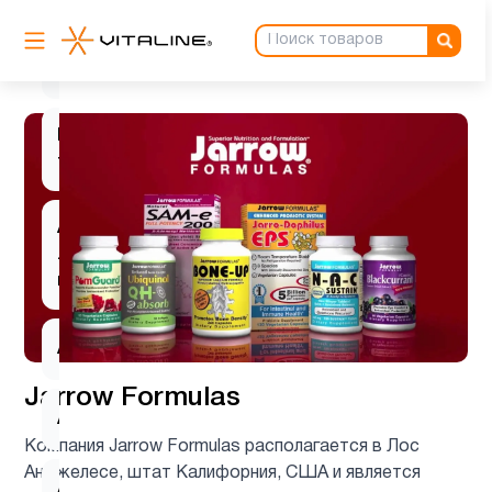
L-
1
лизин
L-
1
тирозин
Альфа-
липоевая
1
кислота
Аминокислоты
9
Jarrow Formulas
Антиоксиданты
1
Компания Jarrow Formulas располагается в Лос
Анджелесе, штат Калифорния, США и является
Ашваганда
1