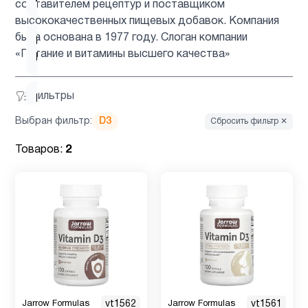
составителем рецептур и поставщиком
высококачественных пищевых добавок. Компания
была основана в 1977 году. Слоган компании
Витамин
8
«Питание и витамины высшего качества»
B
Фильтры
Витамин
3
B12
Выбран фильтр:
D3
Сбросить фильтр ✕
Товаров:
2
Витамин
2
д3
Витамин
1
Е
Детям
1
Jarrow Formulas
vt1562
Jarrow Formulas
vt1561