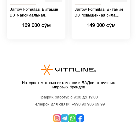
Деятельность
2
Jarrow Formulas, Витамин
Jarrow Formulas, Витамин
мозга
D3, максимальная
D3, повышенная сила
эффективность, 125 мкг
действия, 25 мкг (1000 МЕ),
169 000 сӯм
149 000 сӯм
(5000 МЕ), 100 мягких
100 мягких таблеток
Для
4
таблеток
беременных
Для
1
похудения
Женщинам
16
Интернет-магазин витаминов и БАДов от лучших
мировых брендов
График работы: с 9:00 до 19:00
Здоровый
4
Телефон для связи:
+998 90 906 69 99
сон
Иммунитет
4