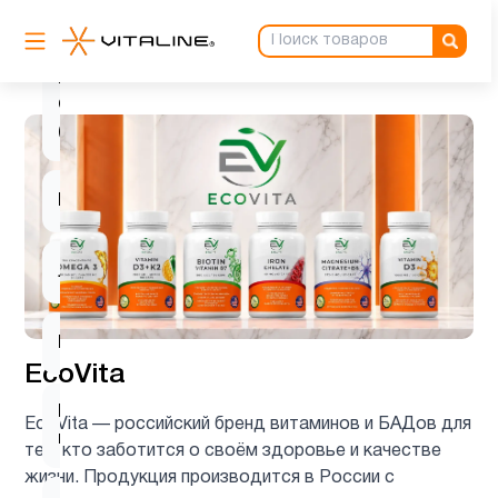
Коллагены
1
Коэнзим
Q10
1
(CoQ10)
Красота
8
Лецитин
1
Магний
2
EcoVita
Магний
EcoVita — российский бренд витаминов и БАДов для
1
цитрат
тех, кто заботится о своём здоровье и качестве
жизни. Продукция производится в России с