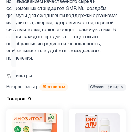
использованием качественного сырья и
Микроэлементы
4
современных стандартов GMP. Мы создаём
формулы для ежедневной поддержки организма:
Минералы
4
иммунитета, энергии, здоровья костей, нервной
системы, кожи, волос и общего самочувствия. В
основе каждого продукта — тщательно
Мужчинам
8
подобранные ингредиенты, безопасность,
эффективность и удобство ежедневного
применения.
Мультивитамины
3
Фильтры
ногти и
2
волосы
Выбран фильтр:
Женщинам
Сбросить фильтр ✕
Товаров:
9
Омега
3
2
(omega
3)