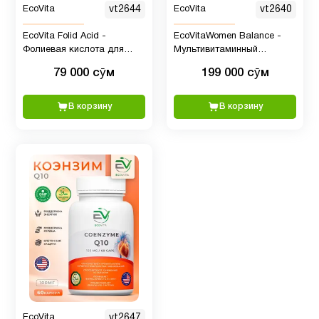
EcoVita
vt2644
EcoVita
vt2640
EcoVita Folid Acid -
EcoVitaWomen Balance -
Фолиевая кислота для
Мультивитаминный
поддержки нервной
комплекс для женщин, 90
79 000 сӯм
199 000 сӯм
системы, 400 мкг, 60 капсул
таблеток
В корзину
В корзину
EcoVita
vt2647