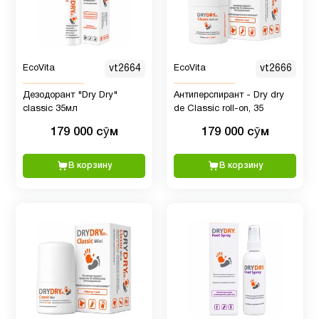
(диабет)
Селен
1
EcoVita
vt2664
EcoVita
vt2666
Снижение
Дезодорант "Dry Dry"
Антиперспирант - Dry dry
3
classic 35мл
de Classic roll-on, 35
веса
179 000 сӯм
179 000 сӯм
Спорт
2
В корзину
В корзину
питание
Фолиевая
1
кислота
Фосфатидилхолин
1