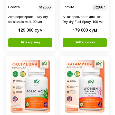
Фосфолипиды
1
EcoVita
vt2665
EcoVita
vt2667
Антиперспирант - Dry dry
Антиперспирант для Ног -
Хром
1
de classic mini, 20 мл
Dry dry Foot Spray, 100 мл
129 000 сӯм
179 000 сӯм
Цинк
2
В корзину
В корзину
Энергия
3