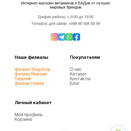
(omega
Интернет-магазин витаминов и БАДов от лучших
мировых брендов
3)
График работы: с 9:00 до 19:00
Телефон для связи:
+998 90 906 69 99
Омега-3
2
Пожилым
2
Наши филиалы
Покупателям
Препараты с
1
филиал Фидокор
О нас
глюкозамином
филиал Максим
Каталог
Горький
Контакты
филиал Новза
Блог
Рыбий
2
жир
Личный кабинет
Рыбий
Мой профиль
Корзина
жир
2
Омега-3