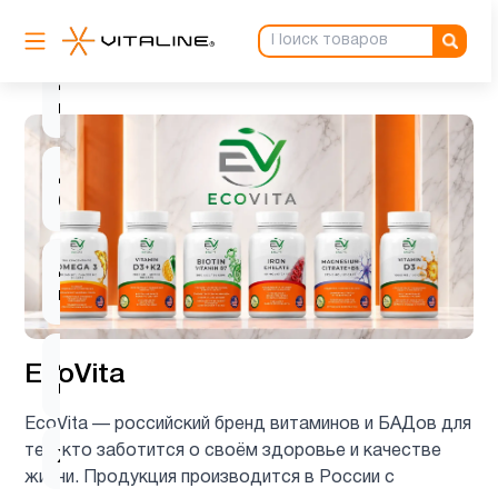
4
д3
Деятельность
1
мозга
Для
1
беременных
Для
3
мозга
Для
EcoVita
1
печени
EcoVita — российский бренд витаминов и БАДов для
тех, кто заботится о своём здоровье и качестве
Железо
1
жизни. Продукция производится в России с