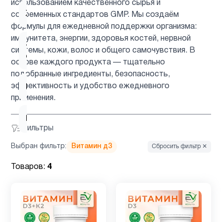
использованием качественного сырья и
Женщинам
9
современных стандартов GMP. Мы создаём
формулы для ежедневной поддержки организма:
иммунитета, энергии, здоровья костей, нервной
Здоровый
системы, кожи, волос и общего самочувствия. В
1
сон
основе каждого продукта — тщательно
подобранные ингредиенты, безопасность,
эффективность и удобство ежедневного
Иммунитет
7
применения.
Инозитол
1
Фильтры
Выбран фильтр:
Витамин д3
Сбросить фильтр ✕
К2
1
MK7
Товаров:
4
Кальции
3