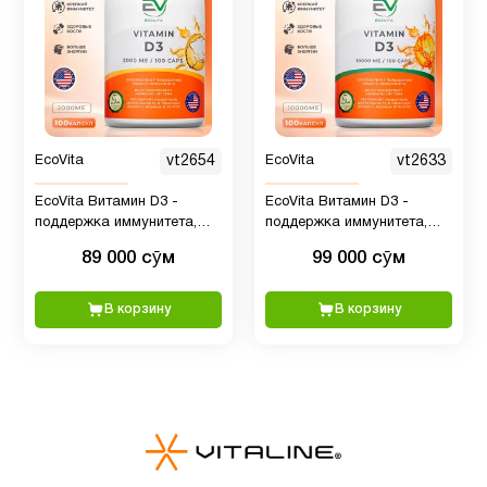
цитрат
Микроэлементы
4
Минералы
4
EcoVita
vt2654
EcoVita
vt2633
EcoVita Витамин D3 -
EcoVita Витамин D3 -
Мужчинам
8
поддержка иммунитета,
поддержка иммунитета,
5000 ME, 100 капсул
10000 ME, 100 капсул
89 000 сӯм
99 000 сӯм
Мультивитамины
3
В корзину
В корзину
ногти и
2
волосы
Омега
3
2