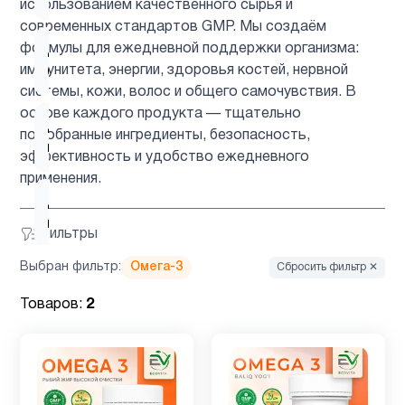
использованием качественного сырья и
современных стандартов GMP. Мы создаём
формулы для ежедневной поддержки организма:
Для
1
иммунитета, энергии, здоровья костей, нервной
беременных
системы, кожи, волос и общего самочувствия. В
основе каждого продукта — тщательно
Для
подобранные ингредиенты, безопасность,
3
мозга
эффективность и удобство ежедневного
применения.
Для
1
печени
Фильтры
Выбран фильтр:
Омега-3
Сбросить фильтр ✕
Железо
1
Товаров:
2
Женщинам
9
Здоровый
1