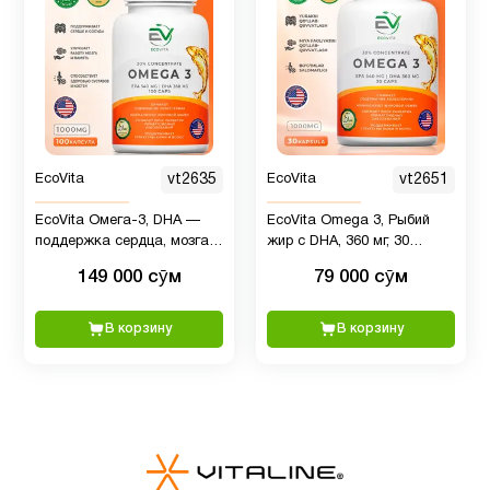
сон
Иммунитет
7
Инозитол
1
EcoVita
vt2635
EcoVita
vt2651
К2
EcoVita Омега-3, DHA —
EcoVita Omega 3, Рыбий
1
поддержка сердца, мозга и
жир с DHA, 360 мг, 30
MK7
суставов, 360 мг, 100
капсул
149 000 сӯм
79 000 сӯм
капсул
Кальции
3
В корзину
В корзину
Кожа
9
Коллагены
1