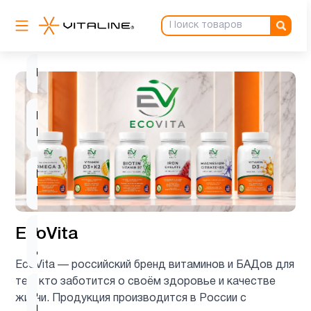
Барберин
1
Биотин
1
Витамин
3
B
Витамин
3
D3
EcoVita
Витамин
4
д3
EcoVita — российский бренд витаминов и БАДов для
тех, кто заботится о своём здоровье и качестве
Деятельность
жизни. Продукция производится в России с
1
мозга