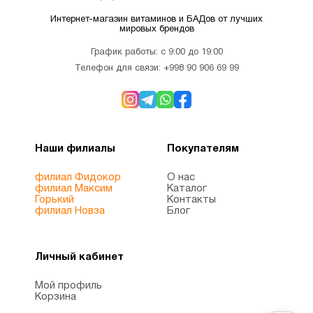
Коэнзим
Интернет-магазин витаминов и БАДов от лучших
мировых брендов
Q10
1
(CoQ10)
График работы: с 9:00 до 19:00
Телефон для связи:
+998 90 906 69 99
Красота
8
Лецитин
1
Наши филиалы
Покупателям
филиал Фидокор
О нас
Магний
2
филиал Максим
Каталог
Горький
Контакты
филиал Новза
Блог
Магний
1
цитрат
Личный кабинет
Мой профиль
Микроэлементы
4
Корзина