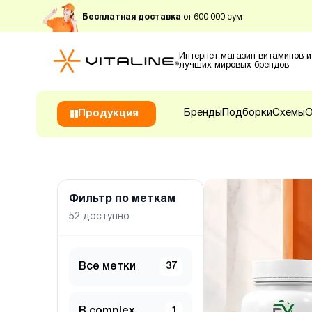
Бесплатная доставка
от 600 000 сум
Интернет магазин витаминов и
лучших мировых брендов
Бренды
Подборки
Схемы
О
Продукция
Фильтр по меткам
52
доступно
Все метки
37
B complex
1