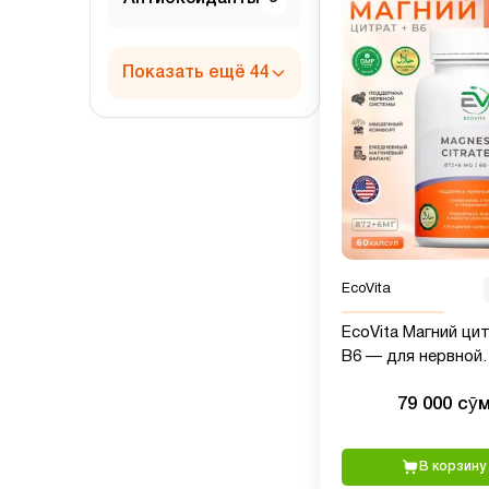
Показать ещё 44
EcoVita
EcoVita Магний ци
В6 — для нервной
системы, 60 капсул
79 000 сӯ
В корзину