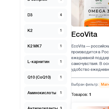
D3
4
K2
1
EcoVita
K2 MK7
1
EcoVita — российск
производится в Рос
ежедневной поддерж
L-карнитин
1
самочувствия. В ос
удобство ежедневно
Q10 (CoQ10)
1
Выбран фильтр:
Магн
Аминокислоты
1
Товаров:
1
Антиоксиданты
3