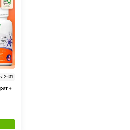
vt2631
трат +
м