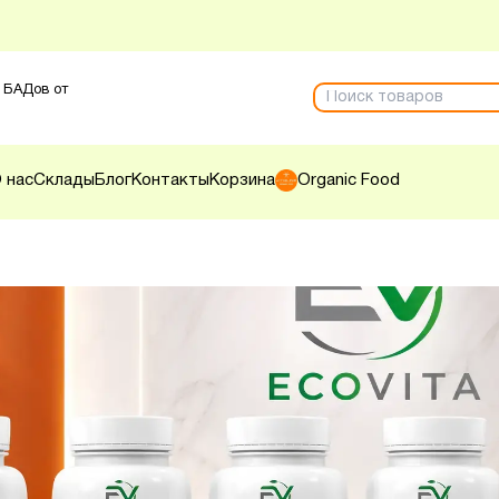
 БАДов от
 нас
Склады
Блог
Контакты
Корзина
Organic Food