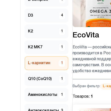
D3
4
K2
1
EcoVita
K2 MK7
1
EcoVita — российск
производится в Рос
ежедневной поддерж
L-карнитин
1
самочувствия. В ос
удобство ежедневно
Q10 (CoQ10)
1
Выбран фильтр:
L-ка
Аминокислоты
1
Товаров:
1
Антиоксиданты
3