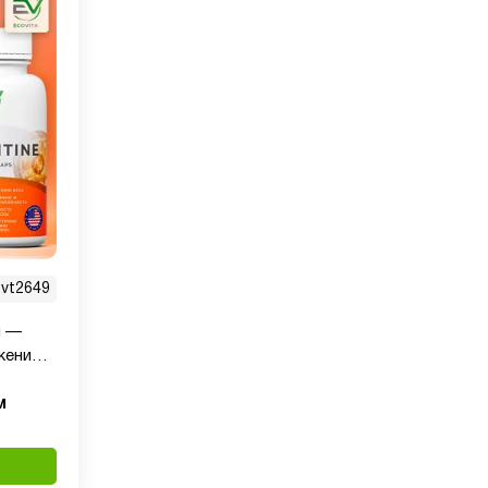
vt2649
н —
жению
сул
м