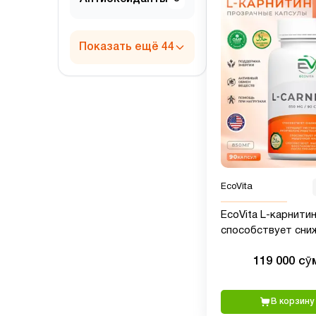
Показать ещё 44
EcoVita
EcoVita L-карнити
способствует сни
веса, 850 мг, 90 кап
119 000 сӯ
В корзину