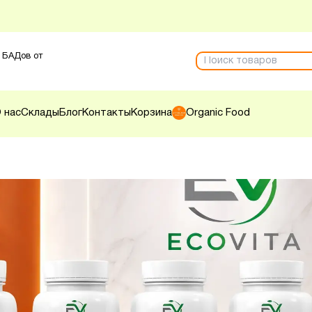
 БАДов от
 нас
Склады
Блог
Контакты
Корзина
Organic Food