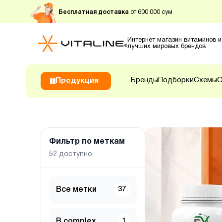
Бесплатная доставка
от 600 000 сум
Интернет магазин витаминов и
лучших мировых брендов
Бренды
Подборки
Схемы
О
Продукция
Фильтр по меткам
52
доступно
Все метки
37
B complex
1