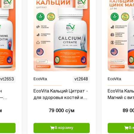
vt2653
EcoVita
vt2648
EcoVita
н
EcoVita Кальций Цитрат -
EcoVita Кал
 —
для здоровья костей и
Магний с ви
ов,
зубов, 210 мг, 90 капсул
B6, 100 капс
м
79 000 сӯм
89 0
В корзину
В 