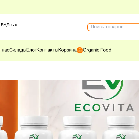
 БАДов от
 нас
Склады
Блог
Контакты
Корзина
Organic Food