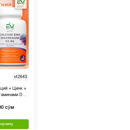
vt2643
ьций + Цинк +
таминами D3 и
ул
00 сӯм
корзину