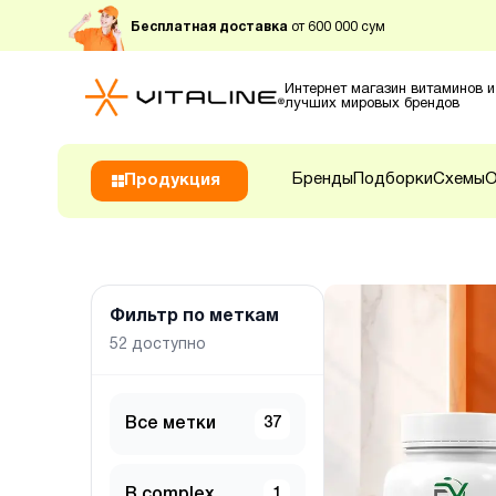
Бесплатная доставка
от 600 000 сум
Интернет магазин витаминов и
лучших мировых брендов
Бренды
Подборки
Схемы
О
Продукция
Фильтр по меткам
52
доступно
Все метки
37
B complex
1