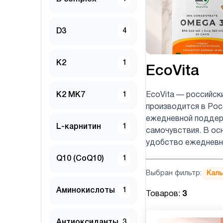
D3
4
K2
1
EcoVita
K2 MK7
1
EcoVita — российск
производится в Рос
ежедневной поддерж
L-карнитин
1
самочувствия. В ос
удобство ежедневно
Q10 (CoQ10)
1
Выбран фильтр:
Кал
Аминокислоты
1
Товаров:
3
Антиоксиданты
3