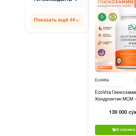
Показать ещё 44
EcoVita
EcoVita Глюкозами
Хондроитин МСМ
поддержка сустав
139 000 сӯ
2320 мг, 120 капсул
В корзину