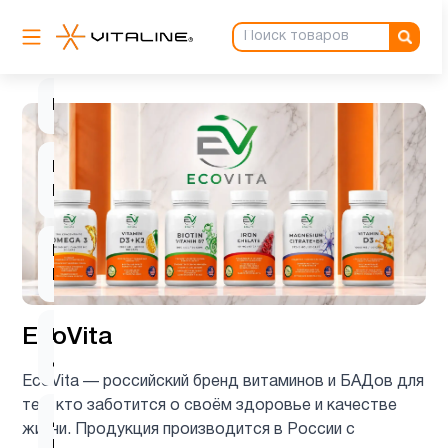
Барберин
1
Биотин
1
Витамин
3
B
Витамин
4
D3
EcoVita
Витамин
4
д3
EcoVita — российский бренд витаминов и БАДов для
тех, кто заботится о своём здоровье и качестве
Деятельность
жизни. Продукция производится в России с
1
мозга