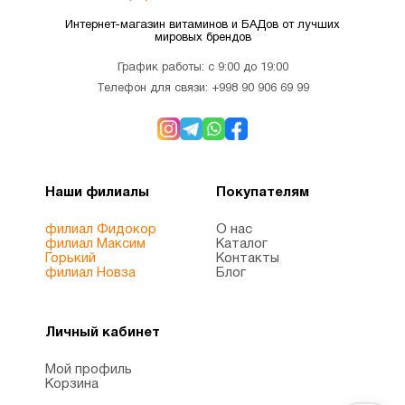
Коэнзим
Интернет-магазин витаминов и БАДов от лучших
мировых брендов
Q10
1
(CoQ10)
График работы: с 9:00 до 19:00
Телефон для связи:
+998 90 906 69 99
Красота
8
Лецитин
1
Наши филиалы
Покупателям
филиал Фидокор
О нас
Магний
2
филиал Максим
Каталог
Горький
Контакты
филиал Новза
Блог
Магний
1
цитрат
Личный кабинет
Мой профиль
Микроэлементы
4
Корзина