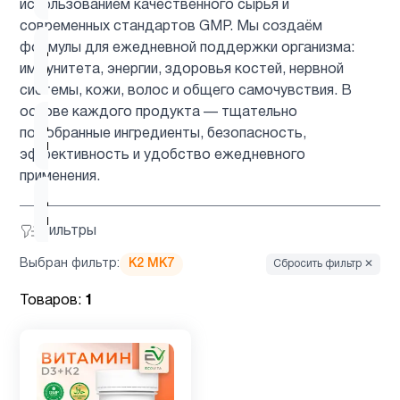
использованием качественного сырья и
современных стандартов GMP. Мы создаём
формулы для ежедневной поддержки организма:
Для
1
иммунитета, энергии, здоровья костей, нервной
беременных
системы, кожи, волос и общего самочувствия. В
основе каждого продукта — тщательно
Для
подобранные ингредиенты, безопасность,
3
мозга
эффективность и удобство ежедневного
применения.
Для
1
печени
Фильтры
Выбран фильтр:
K2 MK7
Сбросить фильтр ✕
Железо
1
Товаров:
1
Женщинам
9
Здоровый
1