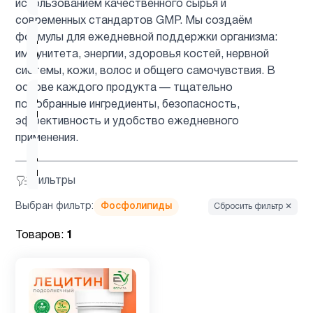
использованием качественного сырья и
современных стандартов GMP. Мы создаём
формулы для ежедневной поддержки организма:
Для
1
иммунитета, энергии, здоровья костей, нервной
беременных
системы, кожи, волос и общего самочувствия. В
основе каждого продукта — тщательно
Для
подобранные ингредиенты, безопасность,
3
мозга
эффективность и удобство ежедневного
применения.
Для
1
печени
Фильтры
Выбран фильтр:
Фосфолипиды
Сбросить фильтр ✕
Железо
1
Товаров:
1
Женщинам
9
Здоровый
1