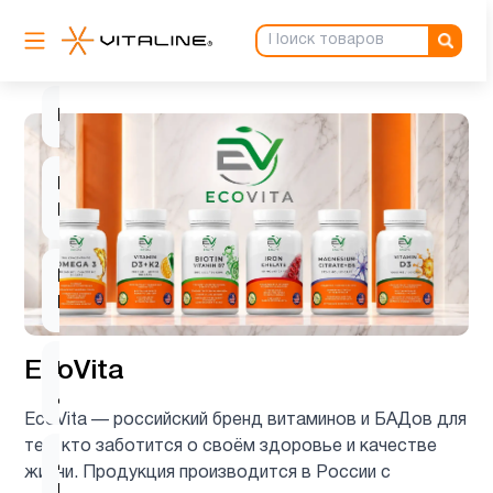
Барберин
1
Биотин
1
Витамин
3
B
Витамин
3
D3
EcoVita
Витамин
4
д3
EcoVita — российский бренд витаминов и БАДов для
тех, кто заботится о своём здоровье и качестве
Деятельность
жизни. Продукция производится в России с
1
мозга