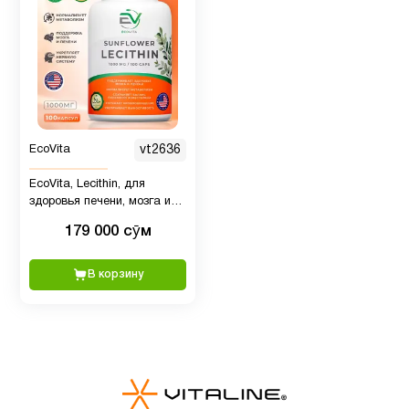
сон
Иммунитет
7
Инозитол
1
EcoVita
vt2636
К2
EcoVita, Lecithin, для
1
здоровья печени, мозга и
MK7
нервной системы, 1000 мг,
179 000 сӯм
100 капсул
Кальции
3
В корзину
Кожа
9
Коллагены
1