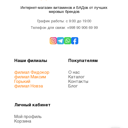
Коэнзим
Интернет-магазин витаминов и БАДов от лучших
мировых брендов
Q10
1
(CoQ10)
График работы: с 9:00 до 19:00
Телефон для связи:
+998 90 906 69 99
Красота
8
Лецитин
1
Наши филиалы
Покупателям
филиал Фидокор
О нас
Магний
2
филиал Максим
Каталог
Горький
Контакты
филиал Новза
Блог
Магний
1
цитрат
Личный кабинет
Мой профиль
Микроэлементы
4
Корзина