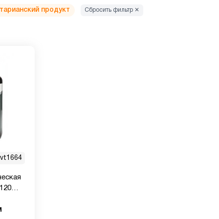
тарианский продукт
Сбросить фильтр ✕
vt1664
ческая
 120
м