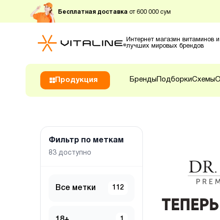
Бесплатная доставка
от 600 000 сум
Интернет магазин витаминов и
лучших мировых брендов
Бренды
Подборки
Схемы
О
Продукция
Фильтр по меткам
83
доступно
Все метки
112
18+
1