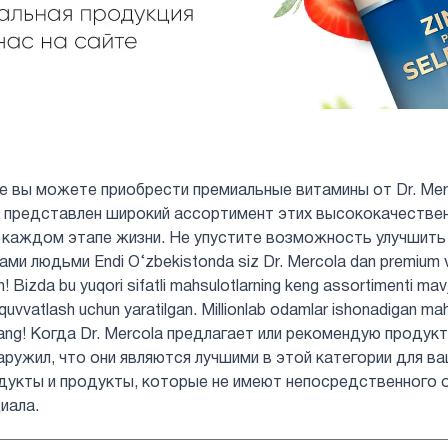
не вы можете приобрести премиальные витамины от Dr. Mer
нас представлен широкий ассортимент этих высококачеств
 каждом этапе жизни. Не упустите возможность улучшить
и людьми Endi O‘zbekistonda siz Dr. Mercola dan premium vita
in! Bizda bu yuqori sifatli mahsulotlarning keng assortimenti mav
b-quvvatlash uchun yaratilgan. Millionlab odamlar ishonadigan ma
rmang! Когда Dr. Mercola предлагает или рекомендую продук
аружил, что они являются лучшими в этой категории для ва
дукты и продукты, которые не имеют непосредственного 
иала.