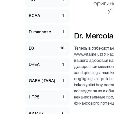
BCAA
1
D-mannose
1
Dr. Mercola
D3
10
Теперь в Узбекиста
www.vitaline.uz! У 
вашего здоровья на
DHEA
1
доверенной миллионам
xarid qilishingiz mumk
sog‘lig‘ingizni qo‘lla
GABA ( ГАБА)
1
imkoniyatini boy be
исследовал их и обн
HTP5
1
некачественные про
финансового потенц
K2 MK7
6