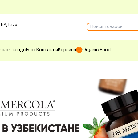
 БАДов от
 нас
Склады
Блог
Контакты
Корзина
Organic Food