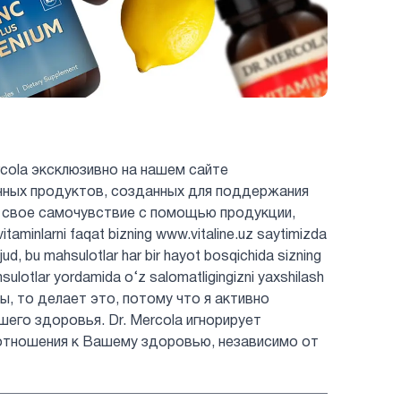
cola эксклюзивно на нашем сайте
енных продуктов, созданных для поддержания
 свое самочувствие с помощью продукции,
minlarni faqat bizning www.vitaline.uz saytimizda
jud, bu mahsulotlar har bir hayot bosqichida sizning
hsulotlar yordamida o‘z salomatligingizni yaxshilash
ты, то делает это, потому что я активно
шего здоровья. Dr. Mercola игнорирует
отношения к Вашему здоровью, независимо от