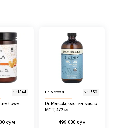
vt1844
Dr. Mercola
vt1750
Pure Power,
Dr. Mercola, биотин, масло
е
MCT, 473 мл
, со
000 сӯм
499 000 сӯм
сина, 350 г