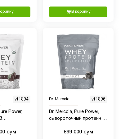
корзину
В корзину
vt1894
Dr. Mercola
vt1896
Pure Power,
Dr. Mercola, Pure Power,
й
сывороточный протеин с
ый протеин,
пробиотиками, 880 г (1
000 сӯм
899 000 сӯм
убники, 585 г
фунт 15 унций)