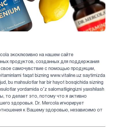
cola эксклюзивно на нашем сайте
енных продуктов, созданных для поддержания
 свое самочувствие с помощью продукции,
minlarni faqat bizning www.vitaline.uz saytimizda
jud, bu mahsulotlar har bir hayot bosqichida sizning
hsulotlar yordamida o‘z salomatligingizni yaxshilash
ты, то делает это, потому что я активно
шего здоровья. Dr. Mercola игнорирует
отношения к Вашему здоровью, независимо от