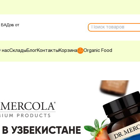
 БАДов от
 нас
Склады
Блог
Контакты
Корзина
Organic Food