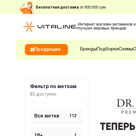
Бесплатная доставка
от 600 000 сум
Интернет магазин витаминов и
лучших мировых брендов
Бренды
Подборки
Схемы
О
Продукция
Фильтр по меткам
83
доступно
Все метки
112
18+
1