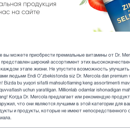
не вы можете приобрести премиальные витамины от Dr. Mer
нас представлен широкий ассортимент этих высококачеств
 каждом этапе жизни. Не упустите возможность улучшить
и людьми Endi O‘zbekistonda siz Dr. Mercola dan premium vita
in! Bizda bu yuqori sifatli mahsulotlarning keng assortimenti mav
b-quvvatlash uchun yaratilgan. Millionlab odamlar ishonadigan ma
rmang! Когда Dr. Mercola предлагает или рекомендую продук
аружил, что они являются лучшими в этой категории для ва
дукты и продукты, которые не имеют непосредственного 
иала.