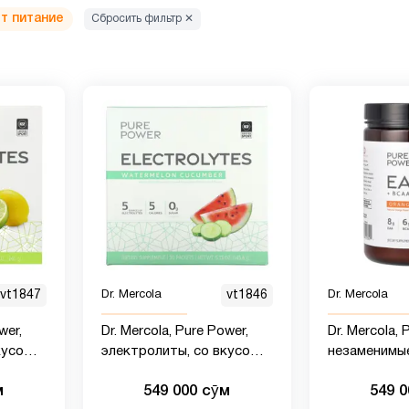
т питание
Сбросить фильтр ✕
vt1847
Dr. Mercola
vt1846
Dr. Mercola
wer,
Dr. Mercola, Pure Power,
Dr. Mercola, 
кусом
электролиты, со вкусом
незаменимы
арбуза и огурца, 30
аминокислоты BCAA 
м
549 000 сӯм
549 
пакетиков, 145,6 г
вкусом апель