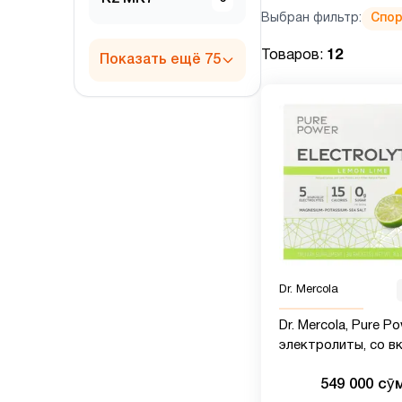
Выбран фильтр:
Спор
Товаров:
12
Показать ещё 75
Dr. Mercola
Dr. Mercola, Pure Po
электролиты, со в
лимона и лайма, 30
549 000 сӯ
пакетиков по 8 г