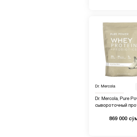
унций)
Dr. Mercola
Dr. Mercola, Pure Po
сывороточный про
пробиотиками, со 
869 000 сӯ
банана, 880 г (1 фу
унций)