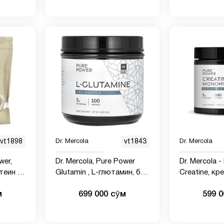
фунт, 4,6 унции)
(1 фунт, 4,6 
vt1898
Dr. Mercola
vt1843
Dr. Mercola
wer,
Dr. Mercola, Pure Power
Dr. Mercola 
теин с
Glutamin , L-глютамин, без
Creatine, кр
вкусом
вкусовых добавок, 500 г
м
699 000 сӯм
599 
нт 15