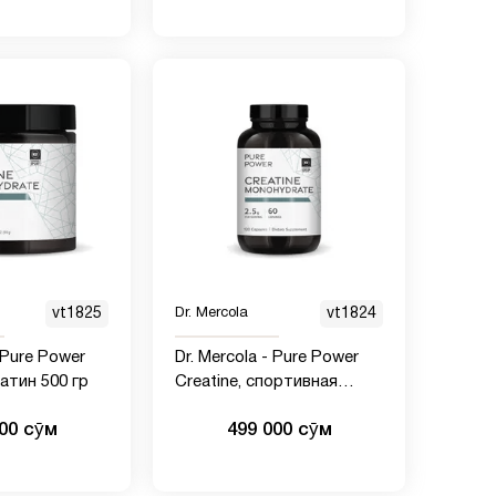
унции)
vt1825
Dr. Mercola
vt1824
- Pure Power
Dr. Mercola - Pure Power
еатин 500 гр
Creatine, спортивная
добавка креатин, 120
000 сӯм
499 000 сӯм
капсул