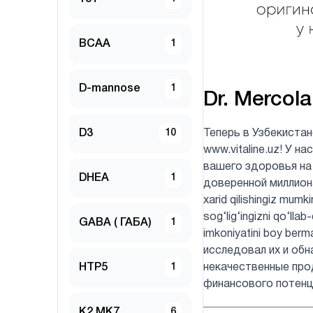
BCAA
1
D-mannose
1
Dr. Mercola
D3
10
Теперь в Узбекиста
www.vitaline.uz! У 
вашего здоровья на
DHEA
1
доверенной миллионам
xarid qilishingiz mumk
sog‘lig‘ingizni qo‘lla
GABA ( ГАБА)
1
imkoniyatini boy be
исследовал их и обн
HTP5
1
некачественные про
финансового потенц
K2 MK7
6