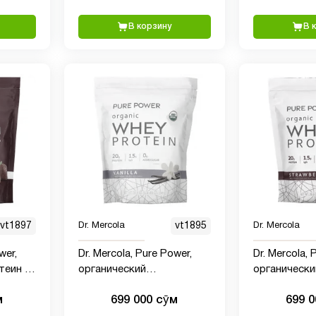
В корзину
В 
vt1897
Dr. Mercola
vt1895
Dr. Mercola
wer,
Dr. Mercola, Pure Power,
Dr. Mercola, 
теин с
органический
органически
вкусом
сывороточный протеин,
сывороточн
м
699 000 сӯм
699 
фунт 15
со вкусом ванили, 585 г (1
со вкусом кл