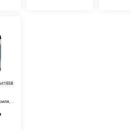
vt1658
риля,
м