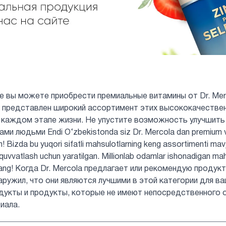
не вы можете приобрести премиальные витамины от Dr. Mer
нас представлен широкий ассортимент этих высококачеств
 каждом этапе жизни. Не упустите возможность улучшить
и людьми Endi O‘zbekistonda siz Dr. Mercola dan premium vita
in! Bizda bu yuqori sifatli mahsulotlarning keng assortimenti mav
b-quvvatlash uchun yaratilgan. Millionlab odamlar ishonadigan ma
rmang! Когда Dr. Mercola предлагает или рекомендую продук
аружил, что они являются лучшими в этой категории для ва
дукты и продукты, которые не имеют непосредственного 
иала.