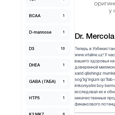
BCAA
1
D-mannose
1
Dr. Mercola
D3
10
Теперь в Узбекиста
www.vitaline.uz! У 
вашего здоровья на
DHEA
1
доверенной миллионам
xarid qilishingiz mumk
sog‘lig‘ingizni qo‘lla
GABA ( ГАБА)
1
imkoniyatini boy be
исследовал их и обн
HTP5
1
некачественные про
финансового потенц
K2 MK7
6