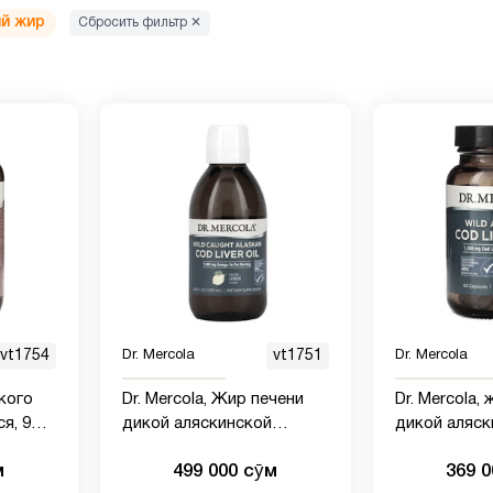
й жир
Сбросить фильтр ✕
vt1754
Dr. Mercola
vt1751
Dr. Mercola
икого
Dr. Mercola, Жир печени
Dr. Mercola,
я, 90
дикой аляскинской
дикой аляск
трески, лимон, 200 мл
трески, 1300
м
499 000 сӯм
369 
(650 мг в 1 к