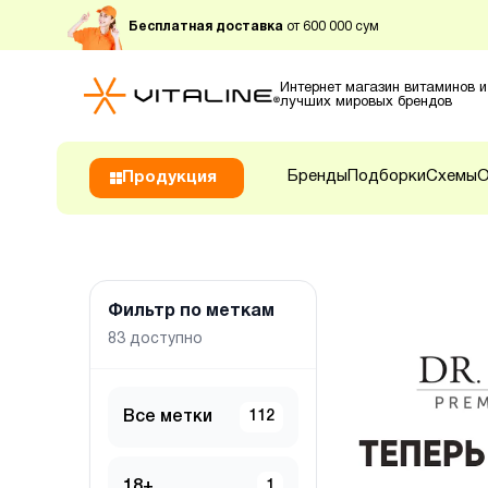
Бесплатная доставка
от 600 000 сум
Интернет магазин витаминов и
лучших мировых брендов
Бренды
Подборки
Схемы
О
Продукция
Фильтр по меткам
83
доступно
Все метки
112
18+
1