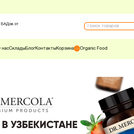
 БАДов от
 нас
Склады
Блог
Контакты
Корзина
Organic Food