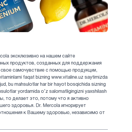
cola эксклюзивно на нашем сайте
енных продуктов, созданных для поддержания
 свое самочувствие с помощью продукции,
minlarni faqat bizning www.vitaline.uz saytimizda
jud, bu mahsulotlar har bir hayot bosqichida sizning
hsulotlar yordamida o‘z salomatligingizni yaxshilash
ты, то делает это, потому что я активно
шего здоровья. Dr. Mercola игнорирует
отношения к Вашему здоровью, независимо от