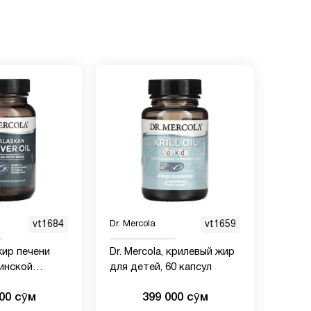
vt1684
Dr. Mercola
vt1659
 жир печени
Dr. Mercola, крилевый жир
инской
для детей, 60 капсул
 мг, 60 капсул
000 сӯм
399 000 сӯм
апсуле)