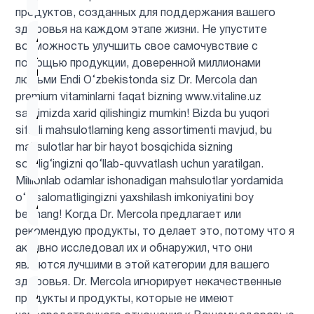
продуктов, созданных для поддержания вашего
здоровья на каждом этапе жизни. Не упустите
Альфа-
возможность улучшить свое самочувствие с
липоевая
1
помощью продукции, доверенной миллионами
кислота
людьми Endi O‘zbekistonda siz Dr. Mercola dan
premium vitaminlarni faqat bizning www.vitaline.uz
saytimizda xarid qilishingiz mumkin! Bizda bu yuqori
Аминокислоты
5
sifatli mahsulotlarning keng assortimenti mavjud, bu
mahsulotlar har bir hayot bosqichida sizning
Антиоксиданты
6
sog‘lig‘ingizni qo‘llab-quvvatlash uchun yaratilgan.
Millionlab odamlar ishonadigan mahsulotlar yordamida
o‘z salomatligingizni yaxshilash imkoniyatini boy
Астахантин
1
bermang! Когда Dr. Mercola предлагает или
рекомендую продукты, то делает это, потому что я
активно исследовал их и обнаружил, что они
ацетилцистеин
1
являются лучшими в этой категории для вашего
здоровья. Dr. Mercola игнорирует некачественные
Ашваганда
1
продукты и продукты, которые не имеют