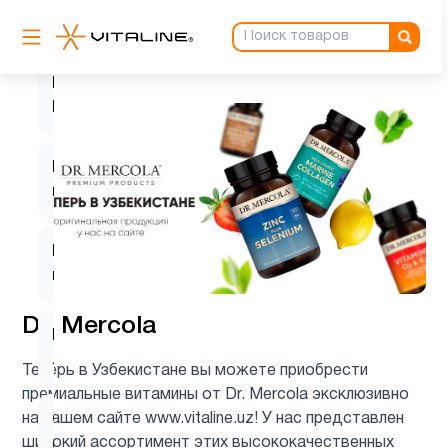
HTP5
1
K2
6
MK7
L-
1
глютамин
L-
1
карнозин
Dr. Mercola
L-
1
лизин
Теперь в Узбекистане вы можете приобрести
премиальные витамины от Dr. Mercola эксклюзивно
на нашем сайте www.vitaline.uz! У нас представлен
Q10
2
широкий ассортимент этих высококачественных
(CoQ10)