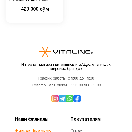
Витамин
порций, два раза в день, 70
5
429 000 сӯм
C
миллиардов КОЕ,
устойчивы к кислотам и
желчи, способствуют
здоровому пищеварению и
Витамин
поддерживают иммунную
C для
1
систему
детей
Витамин
Интернет-магазин витаминов и БАДов от лучших
D для
1
мировых брендов
детей
График работы: с 9:00 до 19:00
Телефон для связи:
+998 90 906 69 99
Витамин
10
д3
Витамин
Наши филиалы
Покупателям
2
Е
филиал Фидокор
О нас