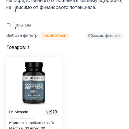
непосредственного отношения к Вашему здоровью,
независимо от финансового потенциала.
Барберин
2
Фильтры
Бетаин
1
Выбран фильтр:
Пробиотики
Сбросить фильтр ✕
Биотин
1
Товаров:
1
Брокколи
1
Вегетарианский
1
продукт
Витамин
5
Dr. Mercola
vt979
B
Комплекс пробиотиков Dr.
Mercola, 60 штук, 30