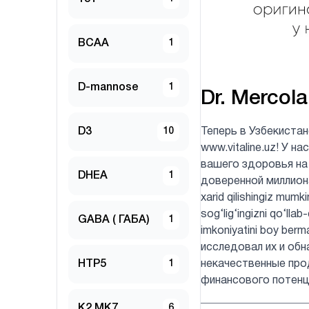
BCAA
1
D-mannose
1
Dr. Mercola
D3
10
Теперь в Узбекиста
www.vitaline.uz! У 
вашего здоровья на
DHEA
1
доверенной миллионам
xarid qilishingiz mumk
sog‘lig‘ingizni qo‘lla
GABA ( ГАБА)
1
imkoniyatini boy be
исследовал их и обн
HTP5
1
некачественные про
финансового потенц
K2 MK7
6