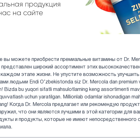
не вы можете приобрести премиальные витамины от Dr. Mer
нас представлен широкий ассортимент этих высококачеств
 каждом этапе жизни. Не упустите возможность улучшить
и людьми Endi O‘zbekistonda siz Dr. Mercola dan premium vita
in! Bizda bu yuqori sifatli mahsulotlarning keng assortimenti mav
b-quvvatlash uchun yaratilgan. Millionlab odamlar ishonadigan ma
rmang! Когда Dr. Mercola предлагает или рекомендую продук
аружил, что они являются лучшими в этой категории для ва
дукты и продукты, которые не имеют непосредственного 
иала.