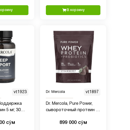
корзину
В корзину
vt1923
Dr. Mercola
vt1897
 Поддержка
Dr. Mercola, Pure Power,
сывороточный протеин с
пробиотиками, со вкусом
000 сӯм
899 000 сӯм
клубники, 880 г (1 фунт 15
унций)