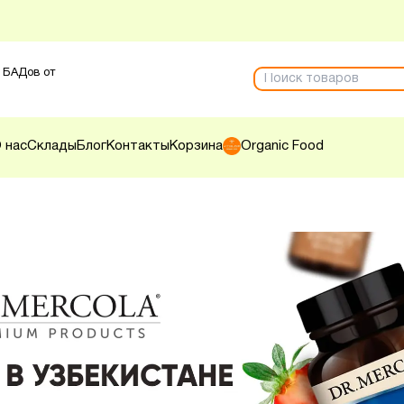
 БАДов от
 нас
Склады
Блог
Контакты
Корзина
Organic Food