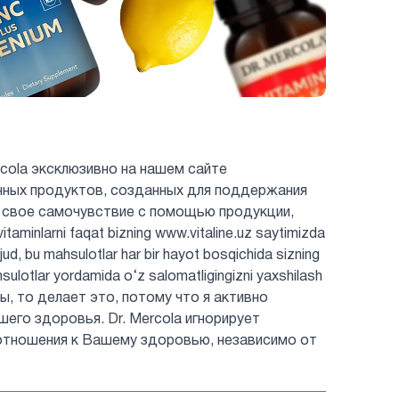
cola эксклюзивно на нашем сайте
енных продуктов, созданных для поддержания
 свое самочувствие с помощью продукции,
minlarni faqat bizning www.vitaline.uz saytimizda
jud, bu mahsulotlar har bir hayot bosqichida sizning
hsulotlar yordamida o‘z salomatligingizni yaxshilash
ты, то делает это, потому что я активно
шего здоровья. Dr. Mercola игнорирует
отношения к Вашему здоровью, независимо от