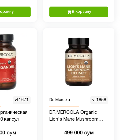
корзину
В корзину
vt1671
Dr. Mercola
vt1656
 органическая
DR.MERCOLA Organic
0 капсул
Lion's Mane Mushroom
Extract - экстракт гриба
000 сӯм
499 000 сӯм
львиной гривы