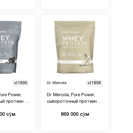
vt1896
Dr. Mercola
vt1898
Pure Power,
Dr. Mercola, Pure Power,
ый протеин с
сывороточный протеин с
, 880 г (1
пробиотиками, со вкусом
000 сӯм
869 000 сӯм
ий)
банана, 880 г (1 фунт 15
унций)