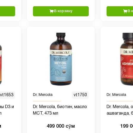
взрослых
В корзину
В 
vt1653
Dr. Mercola
vt1750
Dr. Mercola
ны D3 и
Dr. Mercola, биотин, масло
Dr. Mercola,
л
MCT, 473 мл
ашваганда, 6
м
499 000 сӯм
199 