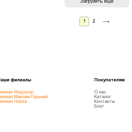
Загрузить еще
1
2
Наши филиалы
Покупателям
илиал Фидокор
О нас
илиал Максим Горький
Каталог
илиал Новза
Контакты
Блог