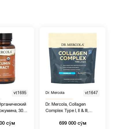
vt1695
Dr. Mercola
vt1647
 Органический
Dr. Mercola, Collagen
ркумина, 30
Complex Type l, ll & lll,
ваниль, 5 г, 309 г
000 сӯм
699 000 сӯм