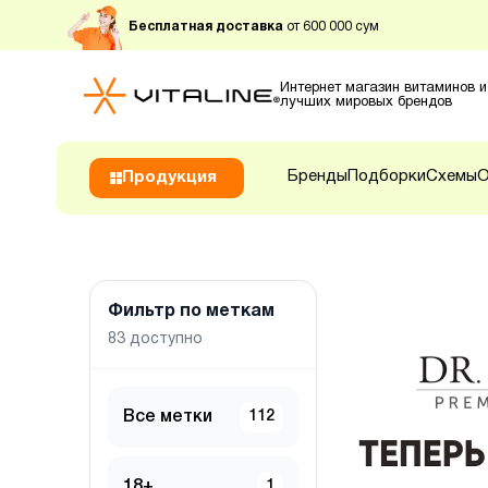
Бесплатная доставка
от 600 000 сум
Интернет магазин витаминов и
лучших мировых брендов
Бренды
Подборки
Схемы
О
Продукция
Фильтр по меткам
83
доступно
Все метки
112
18+
1