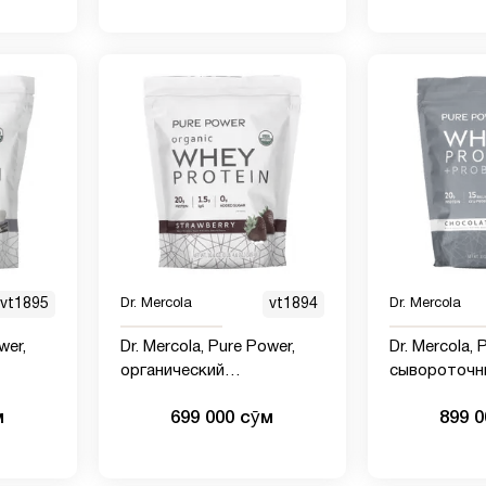
vt1895
Dr. Mercola
vt1894
Dr. Mercola
wer,
Dr. Mercola, Pure Power,
Dr. Mercola, 
органический
сывороточн
теин,
сывороточный протеин,
пробиотиками
м
699 000 сӯм
899 
85 г (1
со вкусом клубники, 585 г
фунт 15 унц
(1 фунт, 4,6 унции)