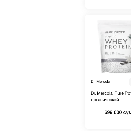
Dr. Mercola
Dr. Mercola, Pure Po
органический
сывороточный про
699 000 сӯ
со вкусом ванили, 5
фунт, 4,6 унции)