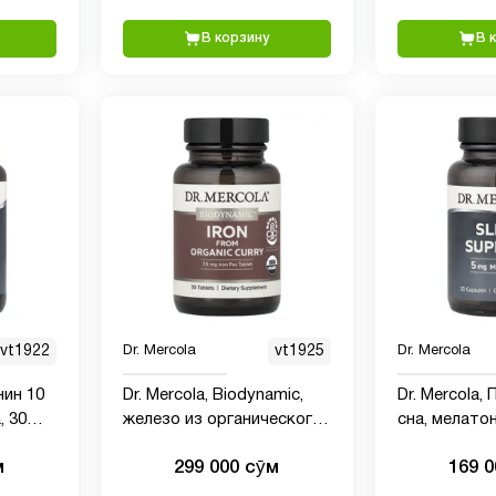
В корзину
В 
vt1922
Dr. Mercola
vt1925
Dr. Mercola
нин 10
Dr. Mercola, Biodynamic,
Dr. Mercola,
железо из органического
сна, мелатонин 5 мг, 30
карри, 30 таблеток
капсул
м
299 000 сӯм
169 