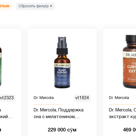
илым
Сбросить фильтр ✕
vt2323
Dr. Mercola
vt1924
Dr. Mercola
a
Dr. Mercola, Поддержка
Dr. Mercola,
ский
сна с мелатонином,
экстракт ку
 30
натуральный малиновый
таблеток
м
229 000 сӯм
469 
вкус, 25 мл для детей и