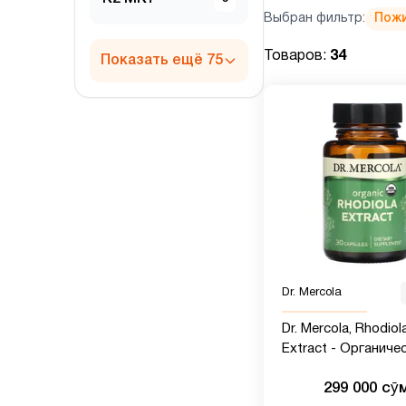
Выбран фильтр:
Пож
Товаров:
34
Показать ещё 75
Dr. Mercola
Dr. Mercola, Rhodiol
Extract - Органиче
экстракт родиолы,
299 000 сӯ
капсул