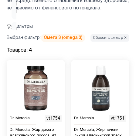
непосредственного отношения к Вашему здоровью,
Вегетарианский
1
независимо от финансового потенциала.
продукт
Фильтры
Витамин
5
B
Выбран фильтр:
Омега 3 (omega 3)
Сбросить фильтр ✕
Товаров:
4
Витамин
5
C
Витамин
C для
1
детей
Витамин
Dr. Mercola
vt1754
Dr. Mercola
vt1751
D для
1
детей
Dr. Mercola, Жир дикого
Dr. Mercola, Жир печени
аляскинского лосося, 90
дикой аляскинской трески,