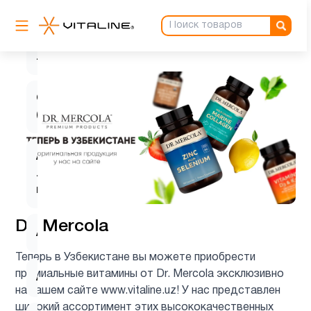
L-
1
лизин
Q10
2
(CoQ10)
Альфа-
липоевая
1
кислота
Dr. Mercola
Аминокислоты
5
Теперь в Узбекистане вы можете приобрести
премиальные витамины от Dr. Mercola эксклюзивно
Антиоксиданты
6
на нашем сайте www.vitaline.uz! У нас представлен
широкий ассортимент этих высококачественных