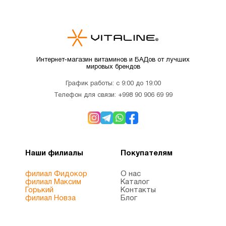
Детская
омега 3
1
, Рыбий
жир
Интернет-магазин витаминов и БАДов от лучших
мировых брендов
Детское
1
здоровье
График работы: с 9:00 до 19:00
Телефон для связи:
+998 90 906 69 99
Детям
10
Деятельность
1
Наши филиалы
Покупателям
мозга
филиал Фидокор
О нас
филиал Максим
Каталог
Для
Горький
Контакты
1
филиал Новза
Блог
беременных