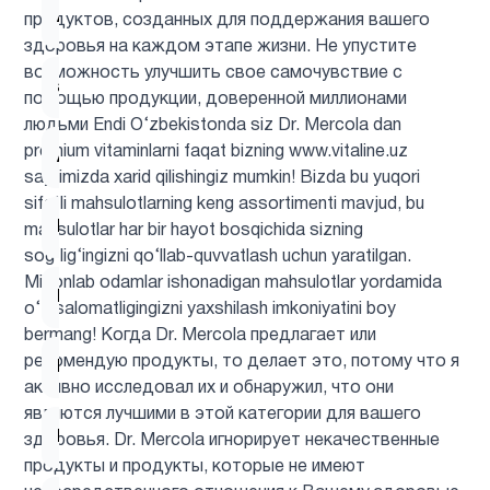
Астахантин
1
продуктов, созданных для поддержания вашего
здоровья на каждом этапе жизни. Не упустите
возможность улучшить свое самочувствие с
ацетилцистеин
1
помощью продукции, доверенной миллионами
людьми Endi O‘zbekistonda siz Dr. Mercola dan
premium vitaminlarni faqat bizning www.vitaline.uz
Ашваганда
1
saytimizda xarid qilishingiz mumkin! Bizda bu yuqori
sifatli mahsulotlarning keng assortimenti mavjud, bu
Барберин
2
mahsulotlar har bir hayot bosqichida sizning
sog‘lig‘ingizni qo‘llab-quvvatlash uchun yaratilgan.
Millionlab odamlar ishonadigan mahsulotlar yordamida
Бетаин
1
o‘z salomatligingizni yaxshilash imkoniyatini boy
bermang! Когда Dr. Mercola предлагает или
рекомендую продукты, то делает это, потому что я
Биотин
1
активно исследовал их и обнаружил, что они
являются лучшими в этой категории для вашего
Брокколи
1
здоровья. Dr. Mercola игнорирует некачественные
продукты и продукты, которые не имеют