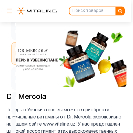
HTP5
1
K2
6
MK7
L-
1
глютамин
L-
1
карнозин
Dr. Mercola
L-
1
лизин
Теперь в Узбекистане вы можете приобрести
премиальные витамины от Dr. Mercola эксклюзивно
на нашем сайте www.vitaline.uz! У нас представлен
Q10
2
широкий ассортимент этих высококачественных
(CoQ10)