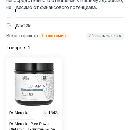
непосредственного отношения к Вашему здоровью,
независимо от финансового потенциала.
Барберин
2
Фильтры
Бетаин
1
Выбран фильтр:
L-глютамин
Сбросить фильтр ✕
Биотин
1
Товаров:
1
Брокколи
1
Вегетарианский
1
продукт
Витамин
5
Dr. Mercola
vt1843
B
Dr. Mercola, Pure Power
Glutamin , L-глютамин, без