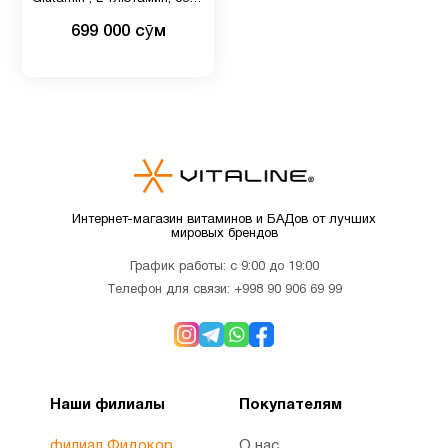
Витамин
вкусовых добавок, 500 г
5
699 000 сӯм
C
Витамин
C для
1
детей
Витамин
Интернет-магазин витаминов и БАДов от лучших
D для
1
мировых брендов
детей
График работы: с 9:00 до 19:00
Телефон для связи:
+998 90 906 69 99
Витамин
10
д3
Витамин
Наши филиалы
Покупателям
2
Е
филиал Фидокор
О нас