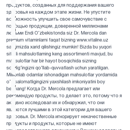
продуктов, созданных для поддержания вашего
здоровья на каждом этапе жизни. Не упустите
Альфа-
возможность улучшить свое самочувствие с
липоевая
1
помощью продукции, доверенной миллионами
кислота
людьми Endi O‘zbekistonda siz Dr. Mercola dan
premium vitaminlarni faqat bizning www.vitaline.uz
saytimizda xarid qilishingiz mumkin! Bizda bu yuqori
Аминокислоты
5
sifatli mahsulotlarning keng assortimenti mavjud, bu
mahsulotlar har bir hayot bosqichida sizning
Антиоксиданты
6
sog‘lig‘ingizni qo‘llab-quvvatlash uchun yaratilgan.
Millionlab odamlar ishonadigan mahsulotlar yordamida
o‘z salomatligingizni yaxshilash imkoniyatini boy
Астахантин
1
bermang! Когда Dr. Mercola предлагает или
рекомендую продукты, то делает это, потому что я
активно исследовал их и обнаружил, что они
ацетилцистеин
1
являются лучшими в этой категории для вашего
здоровья. Dr. Mercola игнорирует некачественные
Ашваганда
1
продукты и продукты, которые не имеют