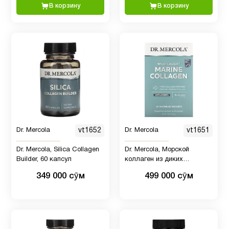
В корзину
В корзину
Кальции
9
Келп
1
Йод
Клетчатка
1
Кожа
10
Dr. Mercola
vt1652
Dr. Mercola
vt1651
Коллагены
7
Dr. Mercola, Silica Collagen
Dr. Mercola, Морской
Builder, 60 капсул
коллаген из диких
животных, без добавок, 15
349 000 сӯм
499 000 сӯм
пакетиков
Коэнзим
Q10
2
(CoQ10)