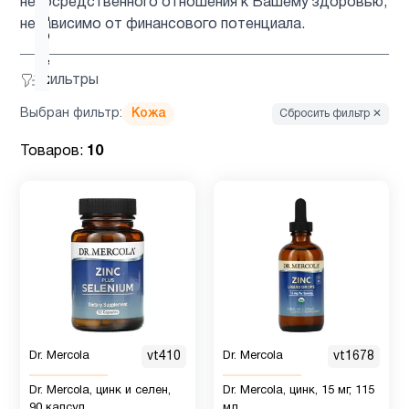
непосредственного отношения к Вашему здоровью,
Детская
независимо от финансового потенциала.
омега 3
1
, Рыбий
жир
Фильтры
Выбран фильтр:
Кожа
Сбросить фильтр ✕
Детское
1
Товаров:
10
здоровье
Детям
10
Деятельность
1
мозга
Для
Dr. Mercola
vt410
Dr. Mercola
vt1678
1
беременных
Dr. Mercola, цинк и селен,
Dr. Mercola, цинк, 15 мг, 115
90 капсул
мл