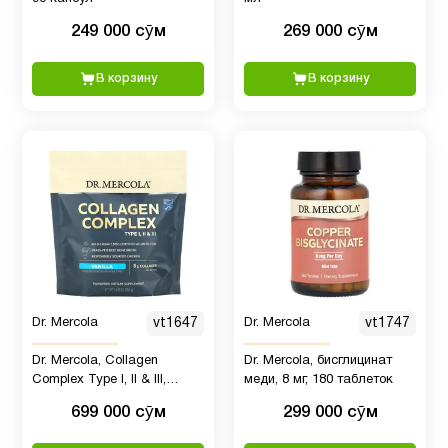
Для
1
249 000 сӯм
269 000 сӯм
подростков
В корзину
В корзину
Для
9
похудения
Железо
1
Женщинам
57
Здоровый
Dr. Mercola
vt1647
Dr. Mercola
vt1747
8
сон
Dr. Mercola, Collagen
Dr. Mercola, бисглицинат
Complex Type l, ll & lll,
меди, 8 мг, 180 таблеток
Иммунитет
17
ваниль, 5 г, 309 г
699 000 сӯм
299 000 сӯм