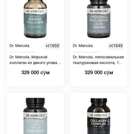
Креатин
2
Куркума
и
2
куркумин
Dr. Mercola
vt1650
Dr. Mercola
vt1649
Липосомальный
4
Dr. Mercola, Морской
Dr. Mercola, липосомальная
коллаген из дикого улова,
гиалуроновая кислота, 100
90 таблеток
мг, 30 капсул
329 000 сӯм
329 000 сӯм
Магний
4
Медь
1
Мелатонин
4
Микроэлементы
7