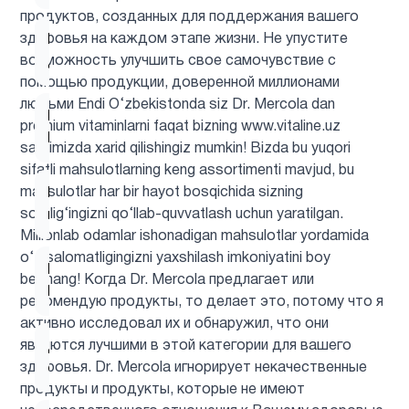
продуктов, созданных для поддержания вашего
здоровья на каждом этапе жизни. Не упустите
Витамин
10
возможность улучшить свое самочувствие с
д3
помощью продукции, доверенной миллионами
людьми Endi O‘zbekistonda siz Dr. Mercola dan
Витамин
premium vitaminlarni faqat bizning www.vitaline.uz
2
Е
saytimizda xarid qilishingiz mumkin! Bizda bu yuqori
sifatli mahsulotlarning keng assortimenti mavjud, bu
mahsulotlar har bir hayot bosqichida sizning
Гиалуроновая
1
sog‘lig‘ingizni qo‘llab-quvvatlash uchun yaratilgan.
кислота
Millionlab odamlar ishonadigan mahsulotlar yordamida
o‘z salomatligingizni yaxshilash imkoniyatini boy
Гинкго
bermang! Когда Dr. Mercola предлагает или
1
Билоба
рекомендую продукты, то делает это, потому что я
активно исследовал их и обнаружил, что они
являются лучшими в этой категории для вашего
Детская
1
здоровья. Dr. Mercola игнорирует некачественные
омега 3
продукты и продукты, которые не имеют