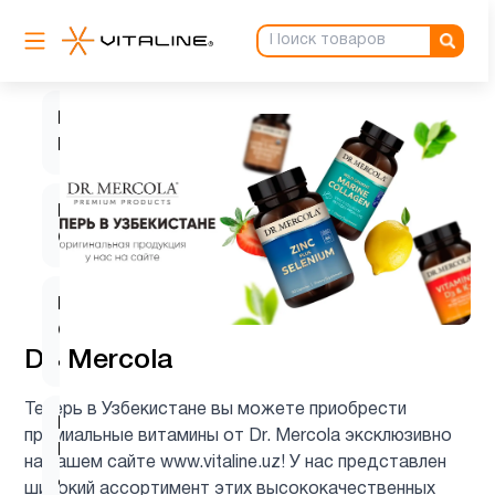
Вегетарианский
1
продукт
Витамин
5
B
Витамин
5
C
Витамин
C для
1
Dr. Mercola
детей
Теперь в Узбекистане вы можете приобрести
Витамин
премиальные витамины от Dr. Mercola эксклюзивно
D для
1
на нашем сайте www.vitaline.uz! У нас представлен
детей
широкий ассортимент этих высококачественных