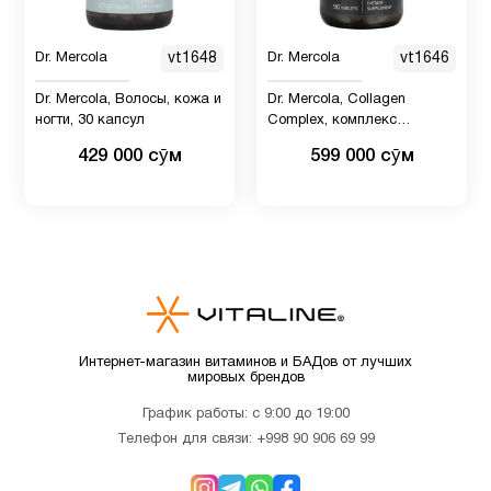
Dr. Mercola
vt1648
Dr. Mercola
vt1646
Минералы
1
Dr. Mercola, Волосы, кожа и
Dr. Mercola, Collagen
ногти, 30 капсул
Complex, комплекс
Молозиво
1
премиального коллагена
429 000 сӯм
599 000 сӯм
тип I, II и III, 90 таблеток
Мужчинам
53
Мультивитамины
4
Новые
13
Интернет-магазин витаминов и БАДов от лучших
поступления
мировых брендов
График работы: с 9:00 до 19:00
ногти и
Телефон для связи:
+998 90 906 69 99
10
волосы