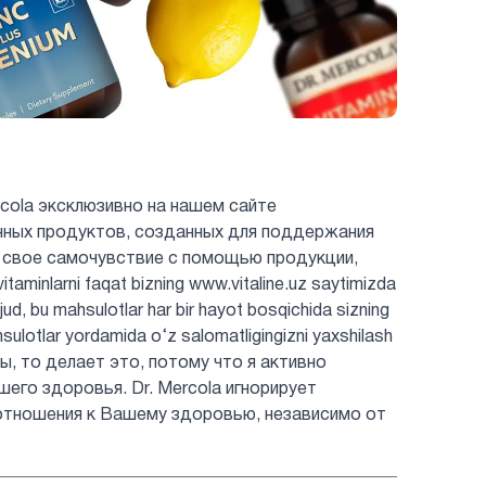
cola эксклюзивно на нашем сайте
енных продуктов, созданных для поддержания
 свое самочувствие с помощью продукции,
minlarni faqat bizning www.vitaline.uz saytimizda
jud, bu mahsulotlar har bir hayot bosqichida sizning
hsulotlar yordamida o‘z salomatligingizni yaxshilash
ты, то делает это, потому что я активно
шего здоровья. Dr. Mercola игнорирует
отношения к Вашему здоровью, независимо от