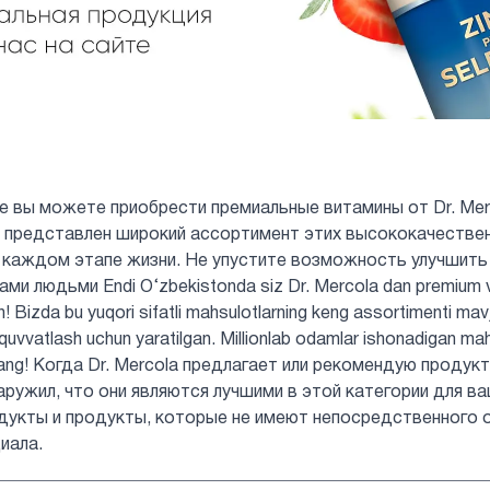
не вы можете приобрести премиальные витамины от Dr. Mer
нас представлен широкий ассортимент этих высококачеств
 каждом этапе жизни. Не упустите возможность улучшить
и людьми Endi O‘zbekistonda siz Dr. Mercola dan premium vita
in! Bizda bu yuqori sifatli mahsulotlarning keng assortimenti mav
b-quvvatlash uchun yaratilgan. Millionlab odamlar ishonadigan ma
rmang! Когда Dr. Mercola предлагает или рекомендую продук
аружил, что они являются лучшими в этой категории для ва
дукты и продукты, которые не имеют непосредственного 
иала.