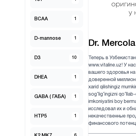
BCAA
1
D-mannose
1
Dr. Mercola
D3
10
Теперь в Узбекиста
www.vitaline.uz! У 
вашего здоровья на
DHEA
1
доверенной миллионам
xarid qilishingiz mumk
sog‘lig‘ingizni qo‘lla
GABA ( ГАБА)
1
imkoniyatini boy be
исследовал их и обн
HTP5
1
некачественные про
финансового потенц
K2 MK7
6