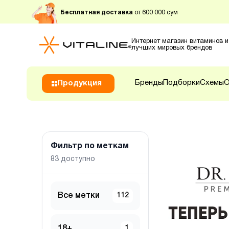
Бесплатная доставка
от 600 000 сум
Интернет магазин витаминов и
лучших мировых брендов
Бренды
Подборки
Схемы
О
Продукция
Фильтр по меткам
83
доступно
Все метки
112
18+
1