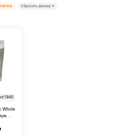
чатка
Сбросить фильтр ✕
vt1845
ic Whole
иум
м
гр