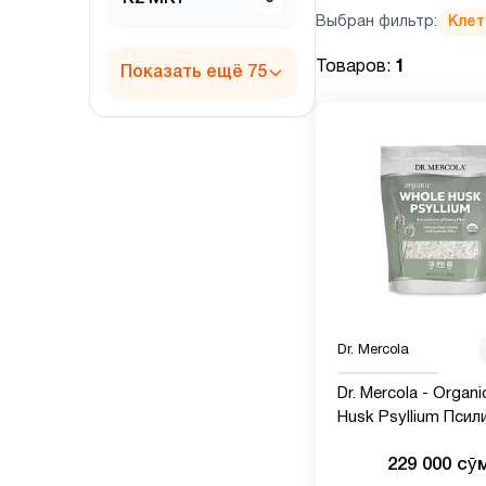
Выбран фильтр:
Клет
Товаров:
1
Показать ещё 75
Dr. Mercola
Dr. Mercola - Organ
Husk Psyllium Псил
(шелуха семян
229 000 сӯ
подорожника), 340 