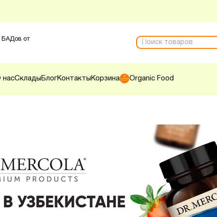
 БАДов от
 нас
Склады
Блог
Контакты
Корзина
Organic Food