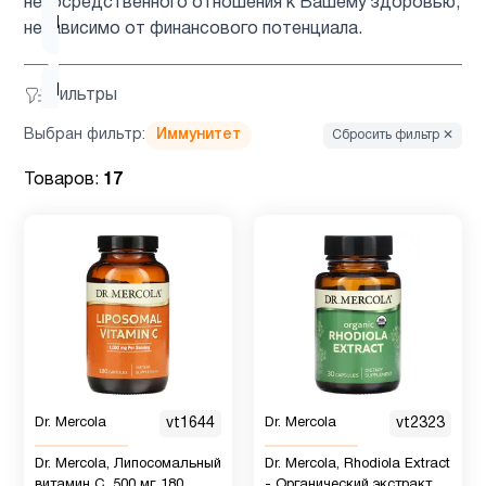
непосредственного отношения к Вашему здоровью,
Коллагены
7
независимо от финансового потенциала.
Коэнзим
Фильтры
Q10
2
Выбран фильтр:
Иммунитет
Сбросить фильтр ✕
(CoQ10)
Товаров:
17
Креатин
2
Куркума
и
2
куркумин
Липосомальный
4
Dr. Mercola
vt1644
Dr. Mercola
vt2323
Dr. Mercola, Липосомальный
Dr. Mercola, Rhodiola Extract
Магний
4
витамин C, 500 мг, 180
- Органический экстракт