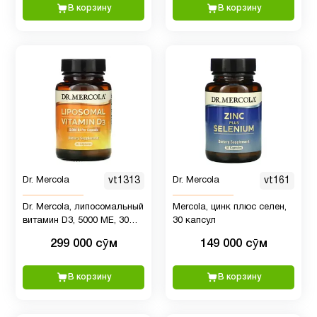
В корзину
В корзину
Новые
13
поступления
ногти и
10
волосы
Омега
3
4
Dr. Mercola
vt1313
Dr. Mercola
vt161
(omega
3)
Dr. Mercola, липосомальный
Mercola, цинк плюс селен,
витамин D3, 5000 МЕ, 30
30 капсул
капсул
299 000 сӯм
149 000 сӯм
Пожилым
34
В корзину
В корзину
Половая
1
активность