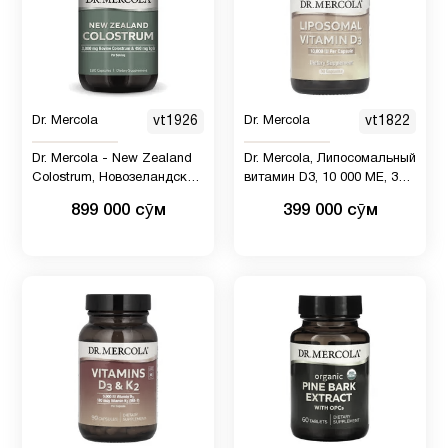
Ресвератрол
1
Рыбий
5
жир
Dr. Mercola
vt1926
Dr. Mercola
vt1822
Dr. Mercola - New Zealand
Dr. Mercola, Липосомальный
Рыбий
Colostrum, Новозеландский
витамин D3, 10 000 МЕ, 30
жир
5
молозиво - 180 капсул
капсул
899 000 сӯм
399 000 сӯм
Омега-3
Селен
2
Система
9
пищеварение
Снижение
1
веса