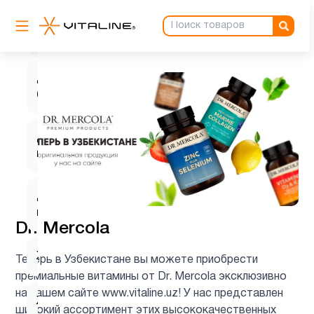
Деятельность
1
мозга
Для
1
беременных
Для
1
подростков
Для
9
похудения
Dr. Mercola
Железо
1
Теперь в Узбекистане вы можете приобрести
премиальные витамины от Dr. Mercola эксклюзивно
на нашем сайте www.vitaline.uz! У нас представлен
Женщинам
57
широкий ассортимент этих высококачественных