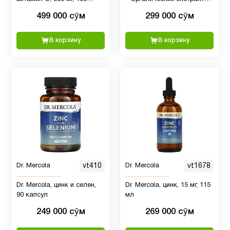
капсул
родиолы, 30 капсул
499 000 сӯм
299 000 сӯм
Медь
1
В корзину
В корзину
Мелатонин
4
Микроэлементы
7
Минералы
1
Молозиво
1
Dr. Mercola
vt410
Dr. Mercola
vt1678
Dr. Mercola, цинк и селен,
Dr. Mercola, цинк, 15 мг, 115
Мужчинам
53
90 капсул
мл
249 000 сӯм
269 000 сӯм
Мультивитамины
4