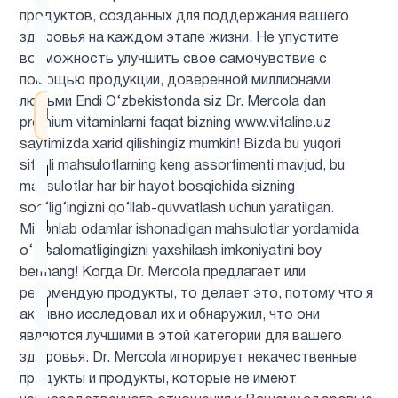
продуктов, созданных для поддержания вашего
здоровья на каждом этапе жизни. Не упустите
Здоровый
8
возможность улучшить свое самочувствие с
сон
помощью продукции, доверенной миллионами
людьми Endi O‘zbekistonda siz Dr. Mercola dan
Иммунитет
17
premium vitaminlarni faqat bizning www.vitaline.uz
saytimizda xarid qilishingiz mumkin! Bizda bu yuqori
sifatli mahsulotlarning keng assortimenti mavjud, bu
Кальции
9
mahsulotlar har bir hayot bosqichida sizning
sog‘lig‘ingizni qo‘llab-quvvatlash uchun yaratilgan.
Келп
Millionlab odamlar ishonadigan mahsulotlar yordamida
1
Йод
o‘z salomatligingizni yaxshilash imkoniyatini boy
bermang! Когда Dr. Mercola предлагает или
рекомендую продукты, то делает это, потому что я
Клетчатка
1
активно исследовал их и обнаружил, что они
являются лучшими в этой категории для вашего
здоровья. Dr. Mercola игнорирует некачественные
Кожа
10
продукты и продукты, которые не имеют