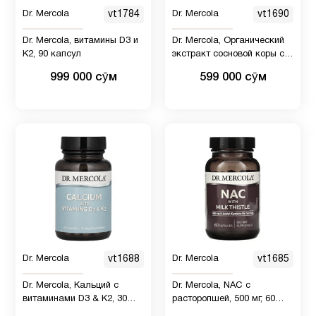
Dr. Mercola
vt1784
Dr. Mercola
vt1690
Dr. Mercola, витамины D3 и
Dr. Mercola, Органический
Спирулина
1
K2, 90 капсул
экстракт сосновой коры с
ОРС, 60 таблеток
999 000 сӯм
599 000 сӯм
Спорт
12
питание
Хлорофилл
1
Хром
1
Цинк
3
Dr. Mercola
vt1688
Dr. Mercola
vt1685
Черный
Dr. Mercola, Кальций с
Dr. Mercola, NAC с
1
тмин
витаминами D3 & K2, 30
расторопшей, 500 мг, 60
капсул
капсул