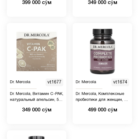
399 000 сӯм
349 000 сӯм
Яблочный
2
уксус
Dr. Mercola
vt1677
Dr. Mercola
vt1674
Dr. Mercola, Витамин C-PAK,
Dr. Mercola, Комплексные
натуральный апельсин, 500
пробиотики для женщин, 70
мг, 30 пакетиков по 4,84 г
млрд КОЕ, 30 капсул
349 000 сӯм
499 000 сӯм