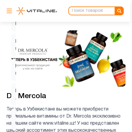
K2
6
MK7
L-
1
глютамин
L-
1
карнозин
L-
1
Dr. Mercola
лизин
Теперь в Узбекистане вы можете приобрести
Q10
премиальные витамины от Dr. Mercola эксклюзивно
2
(CoQ10)
на нашем сайте www.vitaline.uz! У нас представлен
широкий ассортимент этих высококачественных