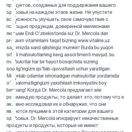
продуктов, созданных для поддержания вашего
Альфа-
здоровья на каждом этапе жизни. Не упустите
липоевая
1
возможность улучшить свое самочувствие с
кислота
помощью продукции, доверенной миллионами
людьми Endi O‘zbekistonda siz Dr. Mercola dan
Аминокислоты
5
premium vitaminlarni faqat bizning www.vitaline.uz
saytimizda xarid qilishingiz mumkin! Bizda bu yuqori
sifatli mahsulotlarning keng assortimenti mavjud, bu
Антиоксиданты
6
mahsulotlar har bir hayot bosqichida sizning
sog‘lig‘ingizni qo‘llab-quvvatlash uchun yaratilgan.
Millionlab odamlar ishonadigan mahsulotlar yordamida
Астахантин
1
o‘z salomatligingizni yaxshilash imkoniyatini boy
bermang! Когда Dr. Mercola предлагает или
ацетилцистеин
1
рекомендую продукты, то делает это, потому что я
активно исследовал их и обнаружил, что они
являются лучшими в этой категории для вашего
Ашваганда
1
здоровья. Dr. Mercola игнорирует некачественные
продукты и продукты, которые не имеют