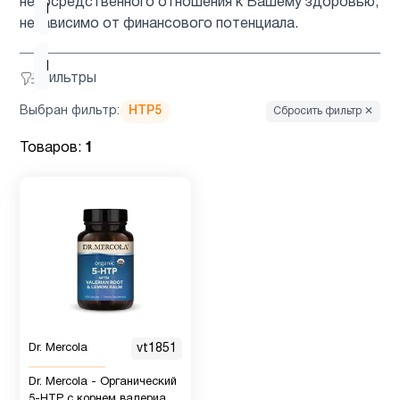
непосредственного отношения к Вашему здоровью,
Барберин
2
независимо от финансового потенциала.
Бетаин
1
Фильтры
Выбран фильтр:
HTP5
Сбросить фильтр ✕
Биотин
1
Товаров:
1
Брокколи
1
Вегетарианский
1
продукт
Витамин
5
B
Dr. Mercola
vt1851
Dr. Mercola - Органический
Витамин
5
5-HTP с корнем валерианы