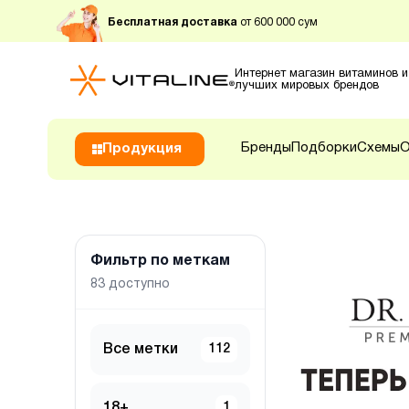
Бесплатная доставка
от 600 000 сум
Интернет магазин витаминов и
лучших мировых брендов
Бренды
Подборки
Схемы
О
Продукция
Фильтр по меткам
83
доступно
Все метки
112
18+
1