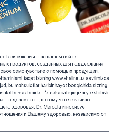
cola эксклюзивно на нашем сайте
енных продуктов, созданных для поддержания
 свое самочувствие с помощью продукции,
minlarni faqat bizning www.vitaline.uz saytimizda
jud, bu mahsulotlar har bir hayot bosqichida sizning
hsulotlar yordamida o‘z salomatligingizni yaxshilash
ты, то делает это, потому что я активно
шего здоровья. Dr. Mercola игнорирует
отношения к Вашему здоровью, независимо от