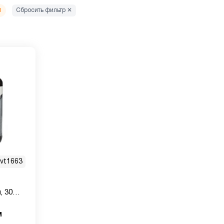
м
Сбросить фильтр ✕
vt1663
, 30
м