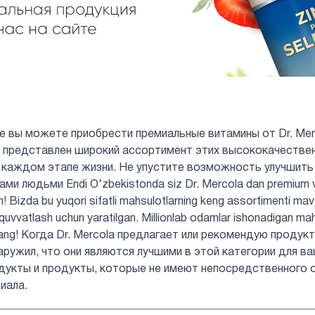
не вы можете приобрести премиальные витамины от Dr. Mer
нас представлен широкий ассортимент этих высококачеств
 каждом этапе жизни. Не упустите возможность улучшить
и людьми Endi O‘zbekistonda siz Dr. Mercola dan premium vita
in! Bizda bu yuqori sifatli mahsulotlarning keng assortimenti mav
b-quvvatlash uchun yaratilgan. Millionlab odamlar ishonadigan ma
rmang! Когда Dr. Mercola предлагает или рекомендую продук
аружил, что они являются лучшими в этой категории для ва
дукты и продукты, которые не имеют непосредственного 
иала.