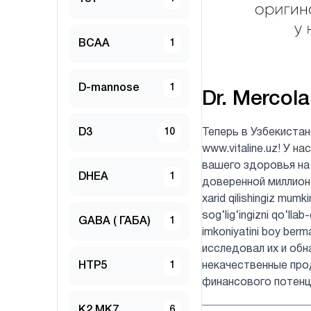
BCAA
1
D-mannose
1
Dr. Mercola
D3
10
Теперь в Узбекиста
www.vitaline.uz! У 
вашего здоровья на
DHEA
1
доверенной миллионам
xarid qilishingiz mumk
sog‘lig‘ingizni qo‘lla
GABA ( ГАБА)
1
imkoniyatini boy be
исследовал их и обн
HTP5
1
некачественные про
финансового потенц
K2 MK7
6