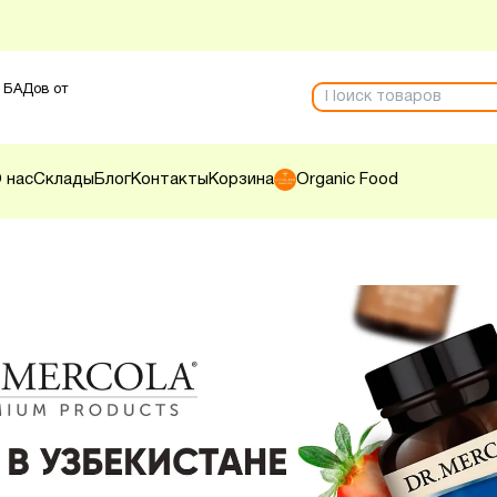
 БАДов от
 нас
Склады
Блог
Контакты
Корзина
Organic Food