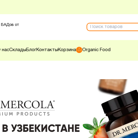
 БАДов от
 нас
Склады
Блог
Контакты
Корзина
Organic Food