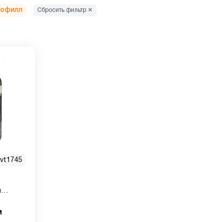
рофилл
Сбросить фильтр ✕
vt1745
я
леток
м