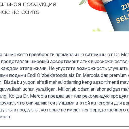
не вы можете приобрести премиальные витамины от Dr. Mer
нас представлен широкий ассортимент этих высококачеств
 каждом этапе жизни. Не упустите возможность улучшить
и людьми Endi O‘zbekistonda siz Dr. Mercola dan premium vita
in! Bizda bu yuqori sifatli mahsulotlarning keng assortimenti mav
b-quvvatlash uchun yaratilgan. Millionlab odamlar ishonadigan ma
rmang! Когда Dr. Mercola предлагает или рекомендую продук
аружил, что они являются лучшими в этой категории для ва
дукты и продукты, которые не имеют непосредственного 
иала.