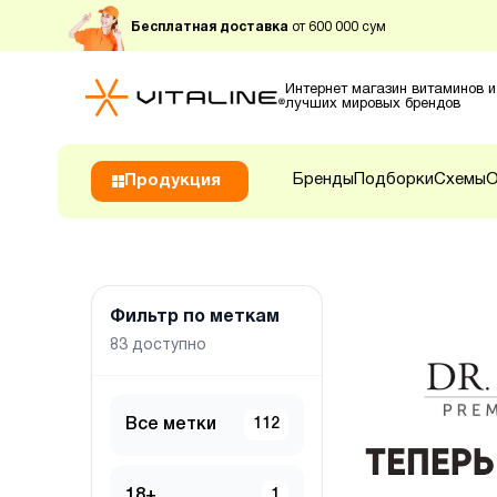
Бесплатная доставка
от 600 000 сум
Интернет магазин витаминов и
лучших мировых брендов
Бренды
Подборки
Схемы
О
Продукция
Фильтр по меткам
83
доступно
Все метки
112
18+
1