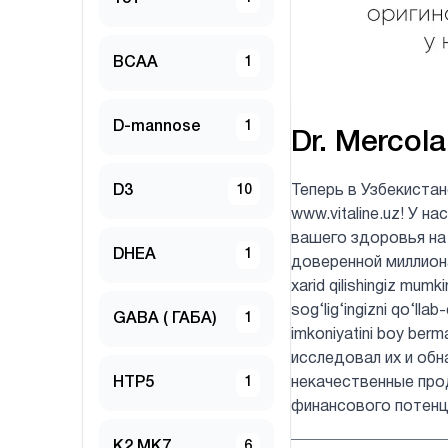
BCAA
1
D-mannose
1
Dr. Mercola
D3
10
Теперь в Узбекиста
www.vitaline.uz! У 
вашего здоровья на
DHEA
1
доверенной миллионам
xarid qilishingiz mumk
sog‘lig‘ingizni qo‘lla
GABA ( ГАБА)
1
imkoniyatini boy be
исследовал их и обн
HTP5
1
некачественные про
финансового потенц
K2 MK7
6