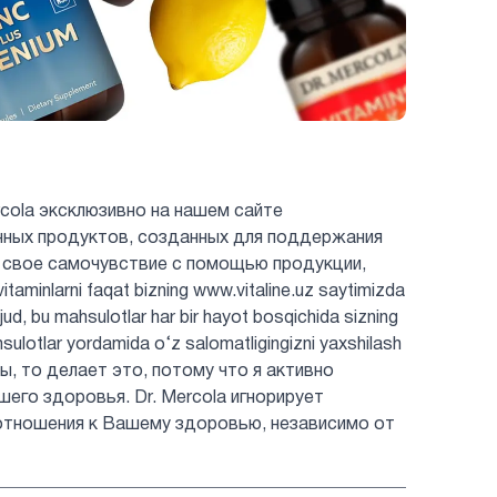
cola эксклюзивно на нашем сайте
енных продуктов, созданных для поддержания
 свое самочувствие с помощью продукции,
minlarni faqat bizning www.vitaline.uz saytimizda
jud, bu mahsulotlar har bir hayot bosqichida sizning
hsulotlar yordamida o‘z salomatligingizni yaxshilash
ты, то делает это, потому что я активно
шего здоровья. Dr. Mercola игнорирует
отношения к Вашему здоровью, независимо от