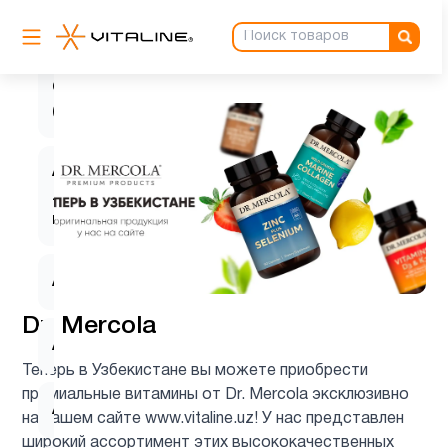
L-
1
лизин
Q10
2
(CoQ10)
Альфа-
липоевая
1
кислота
Аминокислоты
5
Dr. Mercola
Антиоксиданты
6
Теперь в Узбекистане вы можете приобрести
премиальные витамины от Dr. Mercola эксклюзивно
Астахантин
1
на нашем сайте www.vitaline.uz! У нас представлен
широкий ассортимент этих высококачественных