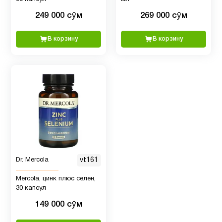
д3
249 000 сӯм
269 000 сӯм
Витамин
2
В корзину
В корзину
Е
Гиалуроновая
1
кислота
Гинкго
1
Билоба
Детская
Dr. Mercola
vt161
1
омега 3
Mercola, цинк плюс селен,
30 капсул
Детская
149 000 сӯм
омега 3
1
, Рыбий