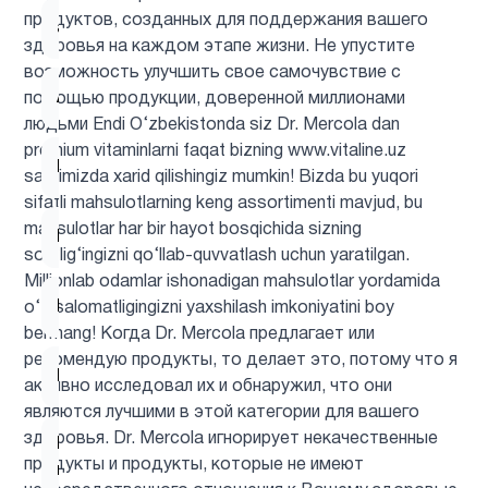
продуктов, созданных для поддержания вашего
ацетилцистеин
1
здоровья на каждом этапе жизни. Не упустите
возможность улучшить свое самочувствие с
Ашваганда
1
помощью продукции, доверенной миллионами
людьми Endi O‘zbekistonda siz Dr. Mercola dan
premium vitaminlarni faqat bizning www.vitaline.uz
Барберин
2
saytimizda xarid qilishingiz mumkin! Bizda bu yuqori
sifatli mahsulotlarning keng assortimenti mavjud, bu
mahsulotlar har bir hayot bosqichida sizning
Бетаин
1
sog‘lig‘ingizni qo‘llab-quvvatlash uchun yaratilgan.
Millionlab odamlar ishonadigan mahsulotlar yordamida
Биотин
1
o‘z salomatligingizni yaxshilash imkoniyatini boy
bermang! Когда Dr. Mercola предлагает или
рекомендую продукты, то делает это, потому что я
Брокколи
1
активно исследовал их и обнаружил, что они
являются лучшими в этой категории для вашего
здоровья. Dr. Mercola игнорирует некачественные
Вегетарианский
1
продукты и продукты, которые не имеют
продукт