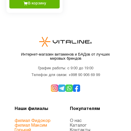
В корзину
жир
Детское
1
здоровье
Детям
10
Интернет-магазин витаминов и БАДов от лучших
мировых брендов
Деятельность
График работы: с 9:00 до 19:00
1
мозга
Телефон для связи:
+998 90 906 69 99
Для
1
беременных
Наши филиалы
Покупателям
Для
1
филиал Фидокор
О нас
подростков
филиал Максим
Каталог
Горький
Контакты