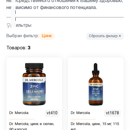
непосредственного отношения к Вашему здоровью,
независимо от финансового потенциала.
Витамин
5
B
Фильтры
Выбран фильтр:
Цинк
Сбросить фильтр ✕
Витамин
5
C
Товаров:
3
Витамин
C для
1
детей
Витамин
D для
1
детей
Dr. Mercola
vt410
Dr. Mercola
vt1678
Витамин
Dr. Mercola, цинк и селен,
Dr. Mercola, цинк, 15 мг, 115
10
90 капсул
мл