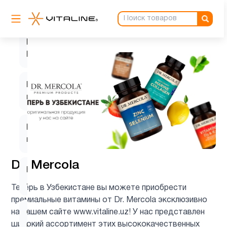
HTP5
1
K2
6
MK7
L-
1
глютамин
L-
1
карнозин
Dr. Mercola
L-
1
лизин
Теперь в Узбекистане вы можете приобрести
премиальные витамины от Dr. Mercola эксклюзивно
на нашем сайте www.vitaline.uz! У нас представлен
Q10
2
широкий ассортимент этих высококачественных
(CoQ10)