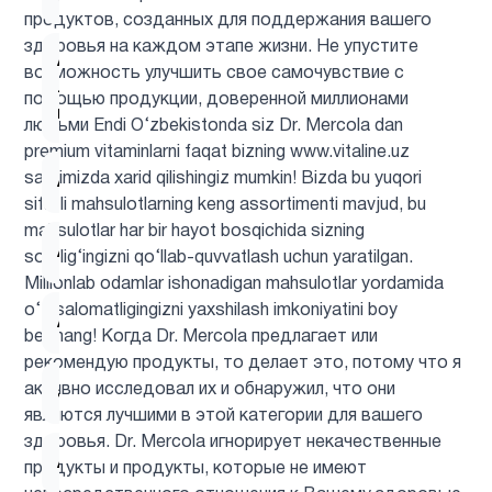
продуктов, созданных для поддержания вашего
здоровья на каждом этапе жизни. Не упустите
Альфа-
возможность улучшить свое самочувствие с
липоевая
1
помощью продукции, доверенной миллионами
кислота
людьми Endi O‘zbekistonda siz Dr. Mercola dan
premium vitaminlarni faqat bizning www.vitaline.uz
saytimizda xarid qilishingiz mumkin! Bizda bu yuqori
Аминокислоты
5
sifatli mahsulotlarning keng assortimenti mavjud, bu
mahsulotlar har bir hayot bosqichida sizning
Антиоксиданты
6
sog‘lig‘ingizni qo‘llab-quvvatlash uchun yaratilgan.
Millionlab odamlar ishonadigan mahsulotlar yordamida
o‘z salomatligingizni yaxshilash imkoniyatini boy
Астахантин
1
bermang! Когда Dr. Mercola предлагает или
рекомендую продукты, то делает это, потому что я
активно исследовал их и обнаружил, что они
ацетилцистеин
1
являются лучшими в этой категории для вашего
здоровья. Dr. Mercola игнорирует некачественные
Ашваганда
1
продукты и продукты, которые не имеют