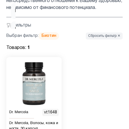
непосредственного отношения к Вашему здоровью,
независимо от финансового потенциала.
Барберин
2
Фильтры
Бетаин
1
Выбран фильтр:
Биотин
Сбросить фильтр ✕
Биотин
1
Товаров:
1
Брокколи
1
Вегетарианский
1
продукт
Витамин
5
Dr. Mercola
vt1648
B
Dr. Mercola, Волосы, кожа и
ногти, 30 капсул